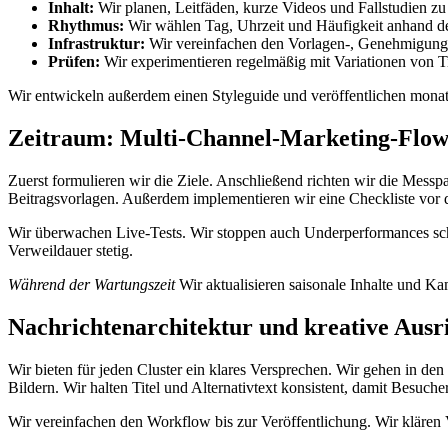
Inhalt:
Wir planen, Leitfäden, kurze Videos und Fallstudien zu 
Rhythmus:
Wir wählen Tag, Uhrzeit und Häufigkeit anhand d
Infrastruktur:
Wir vereinfachen den Vorlagen-, Genehmigungs
Prüfen:
Wir experimentieren regelmäßig mit Variationen von T
Wir entwickeln außerdem einen Styleguide und veröffentlichen monatl
Zeitraum:
Multi-Channel-Marketing-Flo
Zuerst formulieren wir die Ziele. Anschließend richten wir die Messpa
Beitragsvorlagen. Außerdem implementieren wir eine Checkliste vor d
Wir überwachen Live-Tests. Wir stoppen auch Underperformances sc
Verweildauer stetig.
Während der Wartungszeit
Wir aktualisieren saisonale Inhalte und Ka
Nachrichtenarchitektur und kreative Ausr
Wir bieten für jeden Cluster ein klares Versprechen. Wir gehen in d
Bildern. Wir halten Titel und Alternativtext konsistent, damit Besuch
Wir vereinfachen den Workflow bis zur Veröffentlichung. Wir klären V