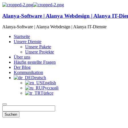
Alanya-Software | Alanya Webdesign | Alanya IT-Die
Alanya-Software | Alanya Webdesign | Alanya IT-Dienste
Startseite
Unsere Dienste
Unsere Pakete
Unsere Projekte
Über uns
Häufig gestellte Fragen
Der Blog
Kommunikation
Deutsch
English
Русский
Türkçe