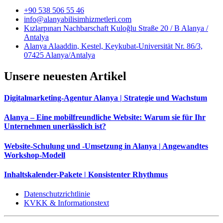
+90 538 506 55 46
info@alanyabilisimhizmetleri.com
Kızlarpınarı Nachbarschaft Kuloğlu Straße 20 / B Alanya /
Antalya
Alanya Alaaddin, Kestel, Keykubat-Universität Nr. 86/3,
07425 Alanya/Antalya
Unsere neuesten Artikel
Digitalmarketing-Agentur Alanya | Strategie und Wachstum
Alanya – Eine mobilfreundliche Website: Warum sie für Ihr
Unternehmen unerlässlich ist?
Website-Schulung und -Umsetzung in Alanya | Angewandtes
Workshop-Modell
Inhaltskalender-Pakete | Konsistenter Rhythmus
Datenschutzrichtlinie
KVKK & Informationstext