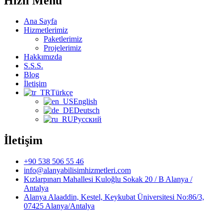
Hızlı Menü
Ana Sayfa
Hizmetlerimiz
Paketlerimiz
Projelerimiz
Hakkımızda
S.S.S.
Blog
İletişim
Türkçe
English
Deutsch
Русский
İletişim
+90 538 506 55 46
info@alanyabilisimhizmetleri.com
Kızlarpınarı Mahallesi Kuloğlu Sokak 20 / B Alanya /
Antalya
Alanya Alaaddin, Kestel, Keykubat Üniversitesi No:86/3,
07425 Alanya/Antalya