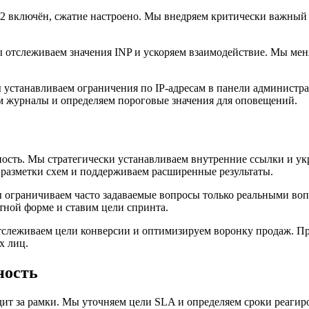
 включён, сжатие настроено. Мы внедряем критически важный 
Мы отслеживаем значения INP и ускоряем взаимодействие. Мы м
 устанавливаем ограничения по IP-адресам в панели администр
м журналы и определяем пороговые значения для оповещений.
ость. Мы стратегически устанавливаем внутренние ссылки и у
разметки схем и поддерживаем расширенные результаты.
ограничиваем часто задаваемые вопросы только реальными вопр
тной форме и ставим цели спринта.
слеживаем цели конверсии и оптимизируем воронку продаж. Пр
х лиц.
ность
дит за рамки. Мы уточняем цели SLA и определяем сроки реаги