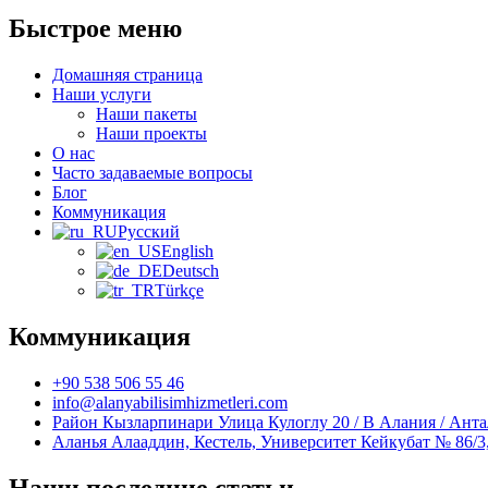
Быстрое меню
Домашняя страница
Наши услуги
Наши пакеты
Наши проекты
О нас
Часто задаваемые вопросы
Блог
Коммуникация
Русский
English
Deutsch
Türkçe
Коммуникация
+90 538 506 55 46
info@alanyabilisimhizmetleri.com
Район Кызларпинари Улица Кулоглу 20 / B Алания / Анта
Аланья Алааддин, Кестель, Университет Кейкубат № 86/3
Наши последние статьи