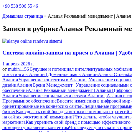
+90 538 506 55 46
Домашняя страница
»
Аланья Рекламный менеджмент | Аланья 
Записи в рубрикеАланья Рекламный ме
Система онлайн-записи на прием в Алании | Удо
1 апреля 2026 г.
от
mubin1156
Будущее и потенциал интеллектуальных мобиль
и хостинга в Алании | Доменное имя в Алании
Аланья Стрельба
Алании
Управление контентом в Алании | Управление социаль
дизайн
Алания Бренд Менеджмент | Управление социальными 
обеспечение
Аланья Рекламный менеджмент | Аланья Цифровой 
Алании
Управление социальными сетями Алании | Алания в со
Программное обеспечение
Внесите изменения в цифровой мир 
ориентированные на конверсию сайты
Специальные программн
бизнес
Как сделать свой бренд заметным с помощью стратегий
на сайтах электронной коммерции?
Что делать, чтобы улучшит
маркетинга
Как укрепить свой бренд с помощью эффективного
помощью управления контентом
Что следует учитывать в проц