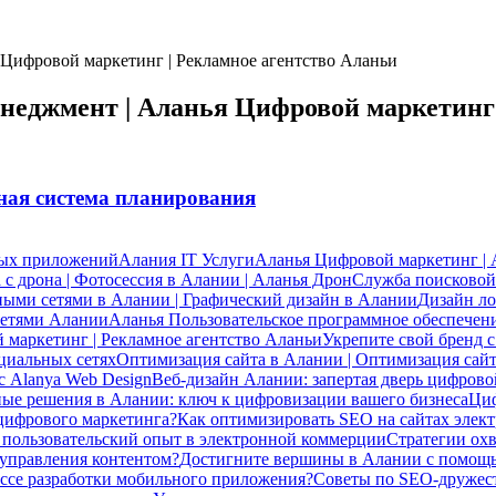
Цифровой маркетинг | Рекламное агентство Аланьи
неджмент | Аланья Цифровой маркетинг 
бная система планирования
ных приложений
Алания IT Услуги
Аланья Цифровой маркетинг | 
 с дрона | Фотосессия в Алании | Аланья Дрон
Служба поисковой
ными сетями в Алании | Графический дизайн в Алании
Дизайн ло
сетями Алании
Аланья Пользовательское программное обеспечени
маркетинг | Рекламное агентство Аланьи
Укрепите свой бренд 
циальных сетях
Оптимизация сайта в Алании | Оптимизация сай
с Alanya Web Design
Веб-дизайн Алании: запертая дверь цифров
ые решения в Алании: ключ к цифровизации вашего бизнеса
Циф
 цифрового маркетинга?
Как оптимизировать SEO на сайтах элек
ь пользовательский опыт в электронной коммерции
Стратегии охв
 управления контентом?
Достигните вершины в Алании с помощь
ессе разработки мобильного приложения?
Советы по SEO-дружес