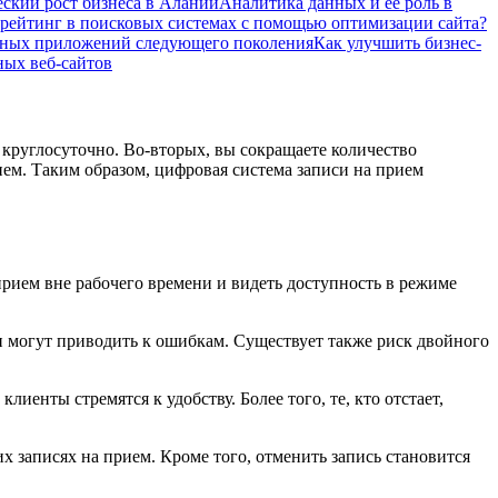
еский рост бизнеса в Алании
Аналитика данных и ее роль в
рейтинг в поисковых системах с помощью оптимизации сайта?
ьных приложений следующего поколения
Как улучшить бизнес-
ых веб-сайтов
круглосуточно. Во-вторых, вы сокращаете количество
нем. Таким образом, цифровая система записи на прием
рием вне рабочего времени и видеть доступность в режиме
и могут приводить к ошибкам. Существует также риск двойного
енты стремятся к удобству. Более того, те, кто отстает,
 записях на прием. Кроме того, отменить запись становится