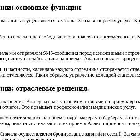
ании: основные функции
 запись осуществляется в 3 этапа. Затем выбирается услуга. Кр
бенно в часы пик, свободные места появляются автоматически.
ла мы отправляем SMS-сообщения перед назначенными встречам
ого, система онлайн-записи на прием в Алании снижает процент 
В частности, календарь каждого сотрудника отображается отдел
ки отменяются. Таким образом, управление командой становитс
нии: отраслевые решения.
охранения. Во-первых, мы управляем записями на прием к врача
и отчетов. Это повышает профессионализм медицинских услуг.
ществляется запись на прием к парикмахерам и барберам. Затем
разом, онлайн-система записи на прием в Алании приносит польз
начала осуществляется бронирование занятий и сессий. Затем в
эффициент заполняемости.