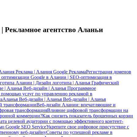
| Рекламное агентство Аланьи
Алания Реклама | Алания Google Реклама
Регистрация доменов
 оптимизации Google в Алании | SEO-оптимизация в
готипа Алании | Дизайн логотипа | Аланья Графический
е | Аланья Веб-дизайн | Аланья Программное
с помощью услуг по управлению рекламой в
та
Аланья Веб-дизайн | Аланья Веб-дизайн | Аланья
ой трансформации
Веб-дизайн Алании: впечатляющие и
ровая трансформация
Влияние цифровой трансформации на
тронной коммерции?
Как снизить показатель брошенных корзин
ата целевой аудитории с помощью эффективного контент-
ю Google SEO Service
Укрепите свое цифровое присутствие с
твенному веб-дизайну
Советы по успешной рекламе в