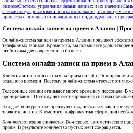
социальных сетях
Наиболее эффективные тактики управления 
бизнесе
Системы управления базами данных и их значение
Самы
Самые популярные языки программирования, используемые в 
процессы с помощью инновационных индивидуальных прогр
Система онлайн-записи на прием в Алании | Про
Онлайн-система записи на прием в Алании повышает эффективн
телефонных звонков. Кроме того, вы повышаете удовлетворенн
необходима для современного бизнеса.
Система онлайн-записи на прием в Ала
Клиенты хотят записываться на прием онлайн. Они предпочита
реального времени. Поэтому онлайн-система отвечает этим ож
Телефонные звонки отнимают много времени у персонала. В ча
бронирования. Поэтому автоматизированная система повышает
Это дает конкурентное преимущество, поскольку ваши конкурент
теряют клиентов. Кроме того, цифровая трансформация необхо
Количество неявок снижается. Во-первых, автоматические напо
проще. В результате количество пустых мест сокращается.