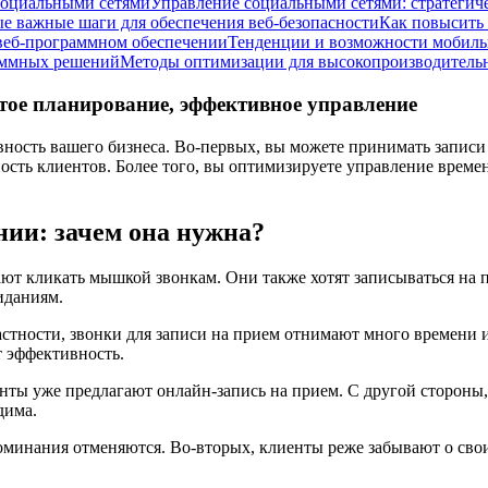
социальными сетями
Управление социальными сетями: стратегич
е важные шаги для обеспечения веб-безопасности
Как повысить 
веб-программном обеспечении
Тенденции и возможности мобил
аммных решений
Методы оптимизации для высокопроизводительн
стое планирование, эффективное управление
ость вашего бизнеса. Во-первых, вы можете принимать записи 
ость клиентов. Более того, вы оптимизируете управление време
нии: зачем она нужна?
ют кликать мышкой звонкам. Они также хотят записываться на п
иданиям.
стности, звонки для записи на прием отнимают много времени 
 эффективность.
ы уже предлагают онлайн-запись на прием. С другой стороны, кли
дима.
минания отменяются. Во-вторых, клиенты реже забывают о своих