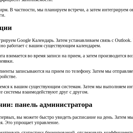
рм. В частности, мы планируем встречи, а затем интегрируем 
ги.
ации
ируем Google Календарь. Затем устанавливаем связь с Outlook.
йно работает с вашим существующим календарем.
а взимается во время записи на прием, а затем производится во
неявки.
иенты записываются на прием по телефону. Затем мы отправляе
ройстве.
аемся к вашим существующим системам. Затем мы выполняем ин
е системы взаимодействуют друг с другом.
нии: панель администратора
первых, вы можете быстро увидеть расписание на день. Затем 
я. Это упрощает управление.
сматривать статистику бронирований, отслеживать коэффициент