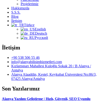
Projelerimiz
Hakkımızda
S.S.S.
Blog
İletişim
Türkçe
English
Deutsch
Русский
İletişim
+90 538 506 55 46
info@alanyabilisimhizmetleri.com
Kızlarpınarı Mahallesi Kuloğlu Sokak 20 / B Alanya /
Antalya
Alanya Alaaddin, Kestel, Keykubat Üniversitesi No:86/3,
07425 Alanya/Antalya
Son Yazılarımız
Alanya Yazılım Geliştirme | Hızlı, Güvenli, SEO Uyumlu