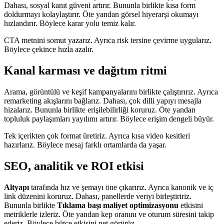
Dahası, sosyal kanıt güveni artırır. Bununla birlikte kısa form
doldurmayı kolaylaştırır. Öte yandan görsel hiyerarşi okumayı
hızlandırır. Böylece karar yolu temiz kalır.
CTA metnini somut yazarız. Ayrıca risk tersine çevirme uygularız.
Böylece çekince hızla azalır.
Kanal karması ve dağıtım ritmi
Arama, görüntülü ve keşif kampanyalarını birlikte çalıştırırız. Ayrıca
remarketing akışlarını bağlarız. Dahası, çok dilli yapıyı mesajla
hizalarız. Bununla birlikte erişilebilirliği koruruz. Öte yandan
topluluk paylaşımları yayılımı artırır. Böylece erişim dengeli büyür.
Tek içerikten çok format üretiriz. Ayrıca kısa video kesitleri
hazırlarız. Böylece mesaj farklı ortamlarda da yaşar.
SEO, analitik ve ROI etkisi
Altyapı
tarafında hız ve şemayı öne çıkarırız. Ayrıca kanonik ve iç
link düzenini koruruz. Dahası, panellerde veriyi birleştiririz.
Bununla birlikte
Tıklama başı maliyet optimizasyonu
etkisini
metriklerle izleriz. Öte yandan kep oranını ve oturum süresini takip
ederiz. Böylece bütçe etkisini net görürüz.