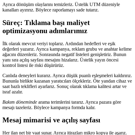
Ayrıca dönüşüm olaylarını temizleriz. Üstelik UTM düzeniyle
kanalları ayırırız. Böylece raporlamayı sade tutarız.
Süreç:
Tıklama başı maliyet
optimizasyonu
adımlarımız
İlk olarak mevcut veriyi toplarız. Ardından hedefleri ve eşik
değerleri yazarız. Ayrıca kampanya, reklam grubu ve anahtar kelime
ağacını düzenleriz. Sonrasında negatif listeleri genişletiriz. Bunun
yanı sıra açılış sayfası mesajını hizalarız. Üstelik yayın öncesi
kontrol listesi ile riski düşürürüz.
Canlıda deneyleri kurarız. Ayrıca düşük puanlı eşleşmeleri kaldırırız.
Bununla birlikte kazanan yaratıcıları ölçekleriz. Öte yandan cihaz ve
saat bazlı teklifleri ayarlarız. Sonuç olarak tıklama kalitesi artar ve
israf azalır.
Bakım döneminde
arama terimlerini tararız. Ayrıca pazara göre
mesajı tazeleriz. Böylece kampanya formda kalır.
Mesaj mimarisi ve açılış sayfası
Her ilan net bir vaat sunar. Ayrıca itirazları mikro kopya ile aşarız.