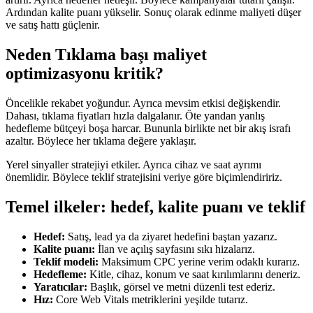
Ardından kalite puanı yükselir. Sonuç olarak edinme maliyeti düşer
ve satış hattı güçlenir.
Neden
Tıklama başı maliyet
optimizasyonu
kritik?
Öncelikle rekabet yoğundur. Ayrıca mevsim etkisi değişkendir.
Dahası, tıklama fiyatları hızla dalgalanır. Öte yandan yanlış
hedefleme bütçeyi boşa harcar. Bununla birlikte net bir akış israfı
azaltır. Böylece her tıklama değere yaklaşır.
Yerel sinyaller stratejiyi etkiler. Ayrıca cihaz ve saat ayrımı
önemlidir. Böylece teklif stratejisini veriye göre biçimlendiririz.
Temel ilkeler: hedef, kalite puanı ve teklif
Hedef:
Satış, lead ya da ziyaret hedefini baştan yazarız.
Kalite puanı:
İlan ve açılış sayfasını sıkı hizalarız.
Teklif modeli:
Maksimum CPC yerine verim odaklı kurarız.
Hedefleme:
Kitle, cihaz, konum ve saat kırılımlarını deneriz.
Yaratıcılar:
Başlık, görsel ve metni düzenli test ederiz.
Hız:
Core Web Vitals metriklerini yeşilde tutarız.