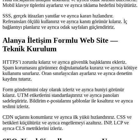
Mobil klavye tiplerini ayarlarız ve ayrıca tıklama hedefini büyütürüz.
SSS, gerçek itirazları yanıtlar ve ayrıca kararı hızlandırır.
Referansları ölçülü kullanırız ve ayrıca kanıtı görünür kılarız. İç
bağlantıyı planlarız ve ayrıca odak sayfaları güçlendiririz.
Alanya İletişim Formlu Web Site —
Teknik Kurulum
HTTPS’i zorunlu kılarız ve ayrıca güvenlik başlıklarını ekleriz.
Spam korumasını görünmez doğrulamalarla kurarız ve ayrıca kötüye
kullanımı sınırlarız. Oran sınırlayıcıları ayarlarız ve ayrıca denetim
kaydını tutarız.
Form gönderimini olay olarak izleriz ve ayrıca huniyi görünür
kılarız. UTM etiketlerini standartlaştırırız ve ayrıca panoları
sadeleştiririz. Bildirim e-postalarını şablonlar ile kısaltırız ve ayrıca
teslimi izleriz.
CDN uçlarını konumlarız ve ayrıca ilk yükü hızlandırırız. CSS ve
betikleri küçültürüz ve ayrıca engellemeyi azaltırız. INP, LCP ve
ayrıca CLS metriklerini izleriz.