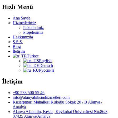
Hızlı Menü
Ana Sayfa
Hizmetlerimiz
Paketlerimiz
Projelerimiz
Hakkımızda
S.S.S.
Blog
İletişim
Türkçe
English
Deutsch
Русский
İletişim
+90 538 506 55 46
info@alanyabilisimhizmetleri.com
Kızlarpınarı Mahallesi Kuloğlu Sokak 20 / B Alanya /
Antalya
Alanya Alaaddin, Kestel, Keykubat Üniversitesi No:86/3,
07425 Alanya/Antalya