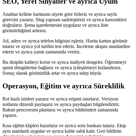
SEO, Yerel Sinyaller ve ayrıca Uyum
Anahtar kelime haritasını niyete göre böleriz ve ayrıca sayfa
görevini yazarız. Slug yapısını sadeleştiririz ve ayrıca kanonikleri
doğrularız. Şema işaretlemesini uygularız ve ayrıca liste
görünürlüğünü artırırız.
Ad, adres ve ayrıca telefon bilgisini eşleriz. Harita kartını görünür
tutarız ve ayrıca yol tarifini test ederiz. İnceleme akışını standardize
ederiz ve ayrıca yanıtı zamanında veririz.
Bu disiplin kaliteyi korur ve ayrıca maliyeti dengeler. Öğrenmeyi
sprint döngülerine bağlarız ve ayrıca iyileştirmeyi hızlandırırız.
Sonuç olarak görünürlük artar ve ayrıca talep büyür.
Operasyon, Eğitim ve ayrıca Süreklilik
Rol bazlı izinleri yazarız ve ayrıca erişimi sınırlarız. Versiyon
notlarını düzenli paylaşırız ve ayrıca paydaşları bilgilendiririz.
Bakım penceresini planlarız ve ayrıca bildirimleri zamanında
yaparız.
Kısa eğitim klipleri hazırlarız ve ayrıca soru bankası tutarız. Ekip
aynı standardı uygular ve ayrıca kalite sabit kalır. Geri bildirim