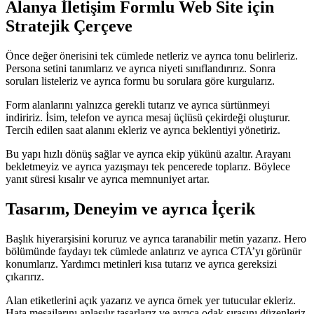
Alanya İletişim Formlu Web Site için
Stratejik Çerçeve
Önce değer önerisini tek cümlede netleriz ve ayrıca tonu belirleriz.
Persona setini tanımlarız ve ayrıca niyeti sınıflandırırız. Sonra
soruları listeleriz ve ayrıca formu bu sorulara göre kurgularız.
Form alanlarını yalnızca gerekli tutarız ve ayrıca sürtünmeyi
indiririz. İsim, telefon ve ayrıca mesaj üçlüsü çekirdeği oluşturur.
Tercih edilen saat alanını ekleriz ve ayrıca beklentiyi yönetiriz.
Bu yapı hızlı dönüş sağlar ve ayrıca ekip yükünü azaltır. Arayanı
bekletmeyiz ve ayrıca yazışmayı tek pencerede toplarız. Böylece
yanıt süresi kısalır ve ayrıca memnuniyet artar.
Tasarım, Deneyim ve ayrıca İçerik
Başlık hiyerarşisini koruruz ve ayrıca taranabilir metin yazarız. Hero
bölümünde faydayı tek cümlede anlatırız ve ayrıca CTA’yı görünür
konumlarız. Yardımcı metinleri kısa tutarız ve ayrıca gereksizi
çıkarırız.
Alan etiketlerini açık yazarız ve ayrıca örnek yer tutucular ekleriz.
Hata mesajlarını anlaşılır tasarlarız ve ayrıca odak sırasını düzenleriz.