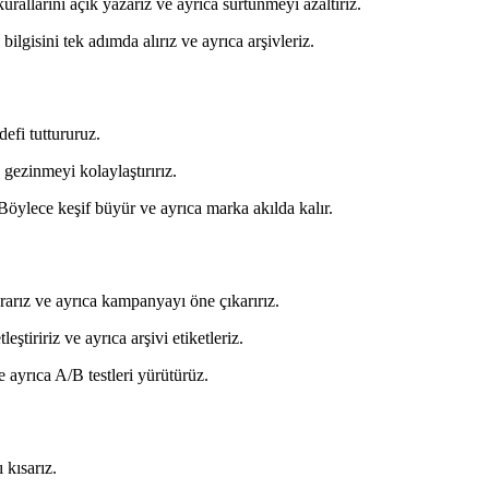
allarını açık yazarız ve ayrıca sürtünmeyi azaltırız.
ilgisini tek adımda alırız ve ayrıca arşivleriz.
defi tuttururuz.
 gezinmeyi kolaylaştırırız.
. Böylece keşif büyür ve ayrıca marka akılda kalır.
rarız ve ayrıca kampanyayı öne çıkarırız.
ştiririz ve ayrıca arşivi etiketleriz.
e ayrıca A/B testleri yürütürüz.
 kısarız.