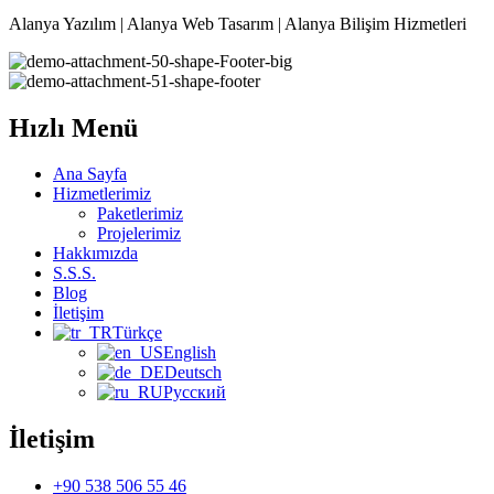
Alanya Yazılım | Alanya Web Tasarım | Alanya Bilişim Hizmetleri
Hızlı Menü
Ana Sayfa
Hizmetlerimiz
Paketlerimiz
Projelerimiz
Hakkımızda
S.S.S.
Blog
İletişim
Türkçe
English
Deutsch
Русский
İletişim
+90 538 506 55 46