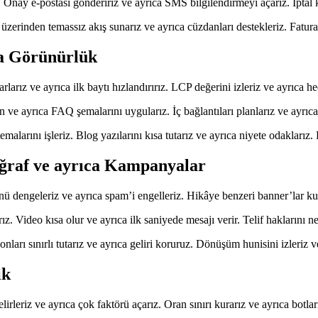
nay e-postası göndeririz ve ayrıca SMS bilgilendirmeyi açarız. İptal kur
zerinden temassız akış sunarız ve ayrıca cüzdanları destekleriz. Fatura b
ca Görünürlük
rlarız ve ayrıca ilk baytı hızlandırırız. LCP değerini izleriz ve ayrıca he
n ve ayrıca FAQ şemalarını uygularız. İç bağlantıları planlarız ve ayrıca
temalarını işleriz. Blog yazılarını kısa tutarız ve ayrıca niyete odaklarız
oğraf ve ayrıca Kampanyalar
nü dengeleriz ve ayrıca spam’i engelleriz. Hikâye benzeri banner’lar ku
z. Video kısa olur ve ayrıca ilk saniyede mesajı verir. Telif haklarını netle
ları sınırlı tutarız ve ayrıca geliri koruruz. Dönüşüm hunisini izleriz v
ik
rleriz ve ayrıca çok faktörü açarız. Oran sınırı kurarız ve ayrıca botları