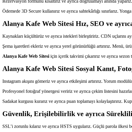
Rezervasyon formunu kısaltırız ve ayrıca doğrulamayı anında yaparız. O
Ödemede 3D Secure kullanırız ve ayrıca sahtekârlığı sınırlarız. Yonga ü
Alanya Kafe Web Sitesi Hız, SEO ve ayrı
Kaynakları küçültürüz ve ayrıca istekleri birleştiririz. CDN uçlarını aya
Şema işaretleri ekleriz ve ayrıca yerel görünürlüğü artırırız. Menü, ürü
Alanya Kafe Web Sitesi
için içerik takvimi çıkarırız ve ayrıca sezon 
Alanya Kafe Web Sitesi Sosyal Kanıt, Fot
Instagram akışını gömeriz ve ayrıca etkileşimi artırırız. Yorum modülü
Profesyonel fotoğraf yönergesi veririz ve ayrıca çekim listesini hazırları
Sadakat kurgusu kurarız ve ayrıca puan toplamayı kolaylaştırırız. Kupon
Güvenlik, Erişilebilirlik ve ayrıca Süreklil
SSL’i zorunlu kılarız ve ayrıca HSTS uygularız. Güçlü parola ilkesi beli