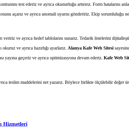
ntrastını test ederiz ve ayrıca okunurluğu artırırız. Form hatalarını anla
sunu açarız ve ayrıca anomali uyarısı göndeririz. Ekip sorumluluğu netleş
eririz ve ayrıca hedef tablolarını sunarız. Tedarik listelerini dijitalleştir
ı okuruz ve ayrıca hazırlığı ayarlarız.
Alanya Kafe Web Sitesi
sayesind
nrası yayına geçeriz ve ayrıca optimizasyona devam ederiz.
Kafe Web Sit
ayrıca teslim maddelerini net yazarız. Böylece birlikte ölçülebilir değer üre
m Hizmetleri