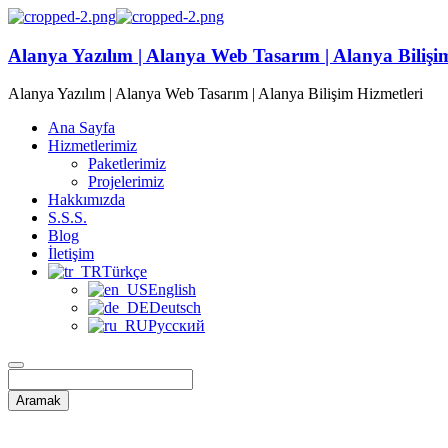
Alanya Yazılım | Alanya Web Tasarım | Alanya Bilişi
Alanya Yazılım | Alanya Web Tasarım | Alanya Bilişim Hizmetleri
Ana Sayfa
Hizmetlerimiz
Paketlerimiz
Projelerimiz
Hakkımızda
S.S.S.
Blog
İletişim
Türkçe
English
Deutsch
Русский