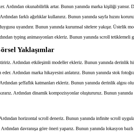
er. Ardından okunabilirlik artar. Bunun yanında marka kişiliği yansır. Do
ur. Ardından farklı ağırlıklar kullanırız. Bunun yanında sayfa hızını kor
n duygusu uyandırır. Bunun yanında kurumsal sitelere yakışır. Üstelik mo
 Ardından typing animasyonları ekleriz. Bunun yanında scroll tetiklemeli 
örsel Yaklaşımlar
tiririz. Ardından etkileşimli modeller ekleriz. Bunun yanında derinlik his
cih eder. Ardından marka hikayesini anlatırız. Bunun yanında stok fotoğra
Ardından şeffaflık katmanları ekleriz. Bunun yanında derinlik algısı ol
 kırarız. Ardından dinamik kompozisyonlar oluştururuz. Bunun yanında yar
. Ardından horizontal scroll deneriz. Bunun yanında infinite scroll uygul
ız. Ardından davranışa göre öneri yaparız. Bunun yanında lokasyon bazlı