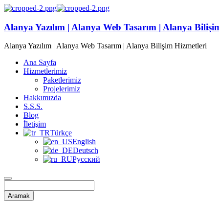
Alanya Yazılım | Alanya Web Tasarım | Alanya Bilişi
Alanya Yazılım | Alanya Web Tasarım | Alanya Bilişim Hizmetleri
Ana Sayfa
Hizmetlerimiz
Paketlerimiz
Projelerimiz
Hakkımızda
S.S.S.
Blog
İletişim
Türkçe
English
Deutsch
Русский