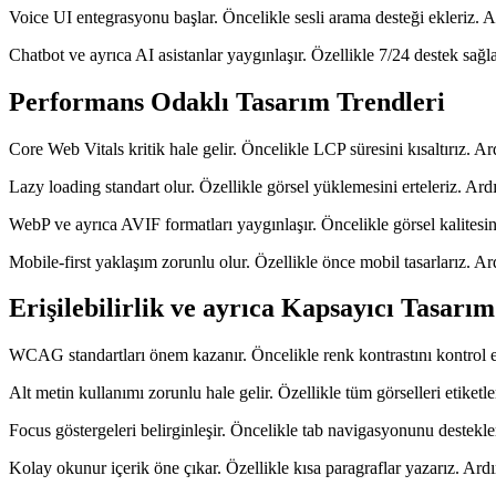
Voice UI entegrasyonu başlar. Öncelikle sesli arama desteği ekleriz. Ard
Chatbot ve ayrıca AI asistanlar yaygınlaşır. Özellikle 7/24 destek sağl
Performans Odaklı Tasarım Trendleri
Core Web Vitals kritik hale gelir. Öncelikle LCP süresini kısaltırız.
Lazy loading standart olur. Özellikle görsel yüklemesini erteleriz. Ardı
WebP ve ayrıca AVIF formatları yaygınlaşır. Öncelikle görsel kalites
Mobile-first yaklaşım zorunlu olur. Özellikle önce mobil tasarlarız. 
Erişilebilirlik ve ayrıca Kapsayıcı Tasarım
WCAG standartları önem kazanır. Öncelikle renk kontrastını kontrol e
Alt metin kullanımı zorunlu hale gelir. Özellikle tüm görselleri etiket
Focus göstergeleri belirginleşir. Öncelikle tab navigasyonunu destekl
Kolay okunur içerik öne çıkar. Özellikle kısa paragraflar yazarız. Ardın