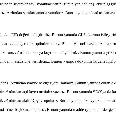
ından sistemler sesli komutları tanır. Bunun yanında erişilebilirliği güçl
arız. Ardından soruları anında yanıtlarız. Bunun yanında lead toplamayı 
 Ardından FID değerini düşürürüz. Bunun yanında CLS skorunu iyileştirir
ndan video içerikleri optimize ederiz. Bunun yanında sayfa hızını artırır
ini koruruz. Ardından dosya boyutunu küçültürüz. Bunun yanında yüklenm
Ardından masaüstüne genişletiriz. Bunun yanında dokunmatik deneyimi ön
deriz. Ardından klavye navigasyonu sağlarız. Bunun yanında ekran okuy
leriz. Ardından açıklayıcı metinler yazarız. Bunun yanında SEO’ya da katk
eriz. Ardından aktif öğeyi vurgularız. Bunun yanında klavye kullanıcıl
dan net başlıklar kullanırız. Bunun yanında madde işaretlerini dengeli ek