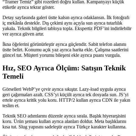
“Tramer Temiz” gibi rozetleri doğru kullan. Kampanyayı küçük
etiketle ayrıca tekrar göster.
Detay sayfasında galeri üstte kalsın ayrıca odaklansın. İlk fotoğrafı
iç mekânla destekle. Dış çekimi aynı açıyla sun ayrıca tutarlılık
yakala. Teknik bilgileri tabloya topla. Ekspertiz PDF’ini indirilebilir
ver ayrıca güven artır.
İkna öğelerini görünürleştir ayrıca güçlendir. Sabit telefon alanını
üstte belirt. Konumu açık yaz ayrıca harita ekle. Çalışma saatlerini
güncel tut. Müşteri yorumu bileşeni ekle ayrıca puanı vurgula.
Hız, SEO Ayrıca Ölçüm: Satışın Teknik
Temeli
Görselleri WebP’ye çevir ayrıca sıkıştır. Lazy-load uygula ayrıca
geri çağırmaları azalt. CSS’yi küçült ayrıca tek dosyada sun. JS’yi
ertele ayrıca kritik yolu koru. HTTP/2 kullan ayrıca CDN ile yakın
teslim et.
Teknik SEO adımlarını düzenle ayrıca sırala. Başlık hiyerarşisini
koru. Ürün şeması kullan ayrıca alanları doldur. Meta başlıklarını
kısa tut. Slug yapısını sadeleştir ayrıca Türkçe karakter kullanma.