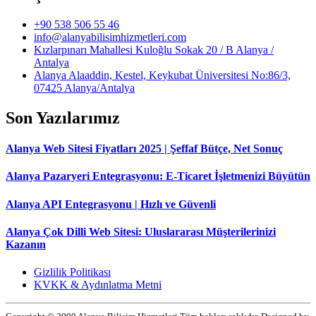
+90 538 506 55 46
info@alanyabilisimhizmetleri.com
Kızlarpınarı Mahallesi Kuloğlu Sokak 20 / B Alanya /
Antalya
Alanya Alaaddin, Kestel, Keykubat Üniversitesi No:86/3,
07425 Alanya/Antalya
Son Yazılarımız
Alanya Web Sitesi Fiyatları 2025 | Şeffaf Bütçe, Net Sonuç
Alanya Pazaryeri Entegrasyonu: E-Ticaret İşletmenizi Büyütün
Alanya API Entegrasyonu | Hızlı ve Güvenli
Alanya Çok Dilli Web Sitesi: Uluslararası Müşterilerinizi
Kazanın
Gizlilik Politikası
KVKK & Aydınlatma Metni