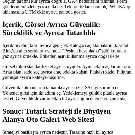
Ölçüm tarafını kur ayrıca doğrula. GA4 hedeflerini tanımla. Form
gönderimini izlet ayrıca etiketle. Telefon tıklamasını ölç. WhatsApp
tıklamasına UTM ekle ayrıca panoda göster.
İçerik, Görsel Ayrıca Güvenlik:
Süreklilik ve Ayrıca Tutarlılık
İçerik niyetini koru ayrıca genişlet. Kategori açıklamalarını kısa tut.
Blog’da alıcı sorularını yanıtla. “Peşinat hesaplama” gibi konuları
yaz ayrıca örnekle. Etiketleri aşırı kullanma ayrıca doğal ilerle.
Görsel dilini standardize et ayrıca uygula. Aynı çekim açılarını koru.
Arka planı sade seç ayrıca araç odakta kalsın. Plakayı gizle. Filigranı
yumuşat ayrıca kaliteyi düşürme.
Güvenlik katmanlarını tamamla ayrıca izle. SSL’yi zorunlu et.
Yönetici girişi için iki adımı aç. Yedeklemeyi günlük planla ayrıca
test et. Güvenlik duvarını etkin tut ayrıca güncellemeleri zamanla.
Sonuç: Tutarlı Strateji ile Büyüyen
Alanya Oto Galeri Web Sitesi
Stratejiyi basitleştir ayrıca netleştir. Tasarımı hızlı kıl ayrıca