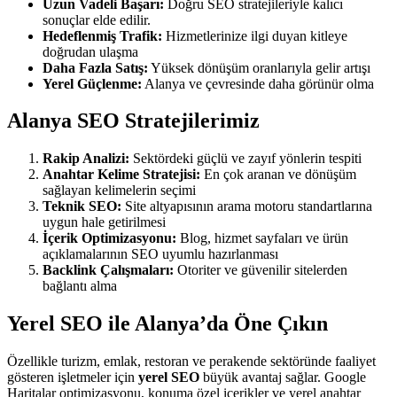
Uzun Vadeli Başarı:
Doğru SEO stratejileriyle kalıcı
sonuçlar elde edilir.
Hedeflenmiş Trafik:
Hizmetlerinize ilgi duyan kitleye
doğrudan ulaşma
Daha Fazla Satış:
Yüksek dönüşüm oranlarıyla gelir artışı
Yerel Güçlenme:
Alanya ve çevresinde daha görünür olma
Alanya SEO Stratejilerimiz
Rakip Analizi:
Sektördeki güçlü ve zayıf yönlerin tespiti
Anahtar Kelime Stratejisi:
En çok aranan ve dönüşüm
sağlayan kelimelerin seçimi
Teknik SEO:
Site altyapısının arama motoru standartlarına
uygun hale getirilmesi
İçerik Optimizasyonu:
Blog, hizmet sayfaları ve ürün
açıklamalarının SEO uyumlu hazırlanması
Backlink Çalışmaları:
Otoriter ve güvenilir sitelerden
bağlantı alma
Yerel SEO ile Alanya’da Öne Çıkın
Özellikle turizm, emlak, restoran ve perakende sektöründe faaliyet
gösteren işletmeler için
yerel SEO
büyük avantaj sağlar. Google
Haritalar optimizasyonu, konuma özel içerikler ve yerel anahtar