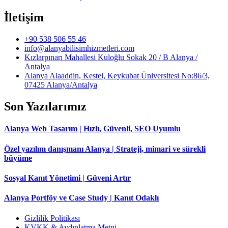
İletişim
+90 538 506 55 46
info@alanyabilisimhizmetleri.com
Kızlarpınarı Mahallesi Kuloğlu Sokak 20 / B Alanya /
Antalya
Alanya Alaaddin, Kestel, Keykubat Üniversitesi No:86/3,
07425 Alanya/Antalya
Son Yazılarımız
Alanya Web Tasarım | Hızlı, Güvenli, SEO Uyumlu
Özel yazılım danışmanı Alanya | Strateji, mimari ve sürekli
büyüme
Sosyal Kanıt Yönetimi | Güveni Artır
Alanya Portföy ve Case Study | Kanıt Odaklı
Gizlilik Politikası
KVKK & Aydınlatma Metni