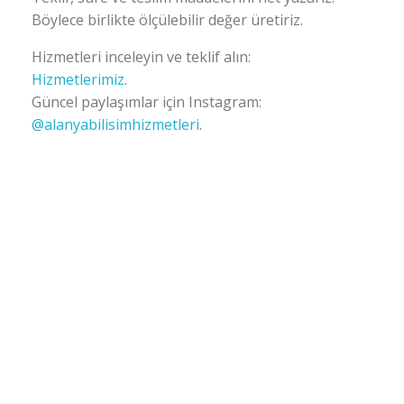
Böylece birlikte ölçülebilir değer üretiriz.
Hizmetleri inceleyin ve teklif alın:
Hizmetlerimiz
.
Güncel paylaşımlar için Instagram:
@alanyabilisimhizmetleri
.
Alanya Yazılım | Alanya Web Tasarım | Alanya Bilişim Hizmetleri
Alanya Yazılım | Alanya Web Tasarım | Alanya Bilişim Hizmetleri