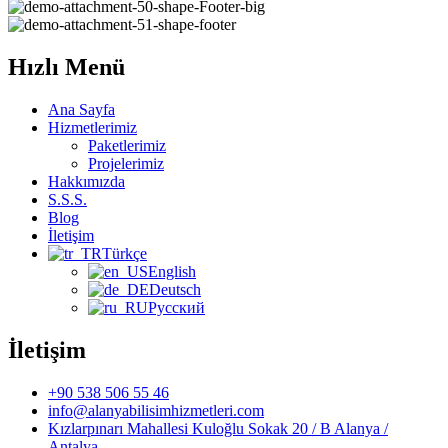
Hızlı Menü
Ana Sayfa
Hizmetlerimiz
Paketlerimiz
Projelerimiz
Hakkımızda
S.S.S.
Blog
İletişim
Türkçe
English
Deutsch
Русский
İletişim
+90 538 506 55 46
info@alanyabilisimhizmetleri.com
Kızlarpınarı Mahallesi Kuloğlu Sokak 20 / B Alanya /
Antalya