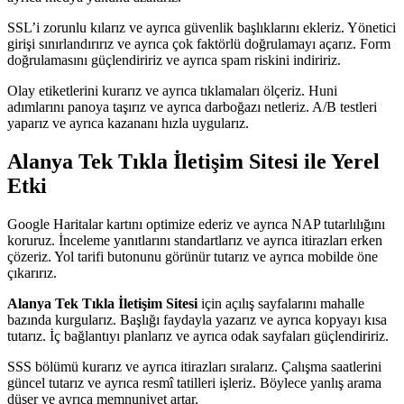
SSL’i zorunlu kılarız ve ayrıca güvenlik başlıklarını ekleriz. Yönetici
girişi sınırlandırırız ve ayrıca çok faktörlü doğrulamayı açarız. Form
doğrulamasını güçlendiririz ve ayrıca spam riskini indiririz.
Olay etiketlerini kurarız ve ayrıca tıklamaları ölçeriz. Huni
adımlarını panoya taşırız ve ayrıca darboğazı netleriz. A/B testleri
yaparız ve ayrıca kazananı hızla uygularız.
Alanya Tek Tıkla İletişim Sitesi ile Yerel
Etki
Google Haritalar kartını optimize ederiz ve ayrıca NAP tutarlılığını
koruruz. İnceleme yanıtlarını standartlarız ve ayrıca itirazları erken
çözeriz. Yol tarifi butonunu görünür tutarız ve ayrıca mobilde öne
çıkarırız.
Alanya Tek Tıkla İletişim Sitesi
için açılış sayfalarını mahalle
bazında kurgularız. Başlığı faydayla yazarız ve ayrıca kopyayı kısa
tutarız. İç bağlantıyı planlarız ve ayrıca odak sayfaları güçlendiririz.
SSS bölümü kurarız ve ayrıca itirazları sıralarız. Çalışma saatlerini
güncel tutarız ve ayrıca resmî tatilleri işleriz. Böylece yanlış arama
düşer ve ayrıca memnuniyet artar.