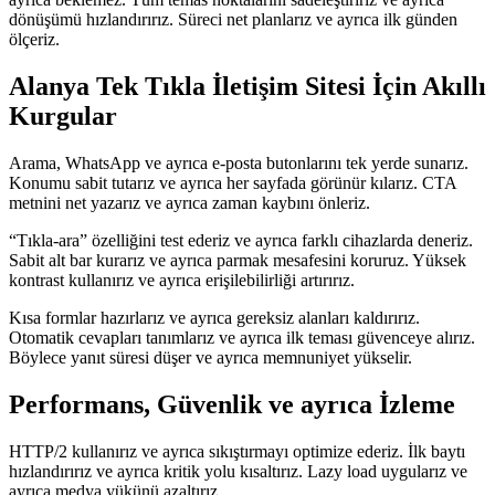
dönüşümü hızlandırırız. Süreci net planlarız ve ayrıca ilk günden
ölçeriz.
Alanya Tek Tıkla İletişim Sitesi İçin Akıllı
Kurgular
Arama, WhatsApp ve ayrıca e-posta butonlarını tek yerde sunarız.
Konumu sabit tutarız ve ayrıca her sayfada görünür kılarız. CTA
metnini net yazarız ve ayrıca zaman kaybını önleriz.
“Tıkla-ara” özelliğini test ederiz ve ayrıca farklı cihazlarda deneriz.
Sabit alt bar kurarız ve ayrıca parmak mesafesini koruruz. Yüksek
kontrast kullanırız ve ayrıca erişilebilirliği artırırız.
Kısa formlar hazırlarız ve ayrıca gereksiz alanları kaldırırız.
Otomatik cevapları tanımlarız ve ayrıca ilk teması güvenceye alırız.
Böylece yanıt süresi düşer ve ayrıca memnuniyet yükselir.
Performans, Güvenlik ve ayrıca İzleme
HTTP/2 kullanırız ve ayrıca sıkıştırmayı optimize ederiz. İlk baytı
hızlandırırız ve ayrıca kritik yolu kısaltırız. Lazy load uygularız ve
ayrıca medya yükünü azaltırız.