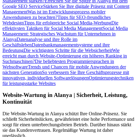
Management stärken?
Erreichen Sie die Spitze in Alanya mit dem
Google SEO Service
Stärken Sie Ihre digitale Präsenz mit Content
Management
Was ist im Entwicklungsprozess mobiler
Anwendungen zu beachten?
Tipps für SEO-freundliches
Webdesign
Tipps für erfolgreiche Social Media-Werbung
Die
effektivsten Taktiken für Social Media Management
Social Media
Management: Strategisches Wachstum für Unternehmen in
Alanya
Datenanalyse und ihre Rolle im
Geschäftsleben
Datenbankmanagementsysteme und ihre
Bedeutung
Die wichtigsten Schritte für die Websicherheit
Wie
erreicht man durch Website-Optimierung ein höheres Ranking in
Suchmaschinen?
Die beliebtesten Programmiersprachen in
Websoftware
Trends und Chancen für mobile Anwendungen der
nächsten Generation
So verbessern Sie Ihre Geschäftsprozesse mit
innovativen, individuellen Softwarelösungen
Optimierungstechniken
für leistungsstarke Websites
Website-Wartung in Alanya | Sicherheit, Leistung,
Kontinuität
Die Website-Wartung in Alanya schützt Ihre Online-Präsenz. Sie
schließt Sicherheitslücken, gewährleistet eine hohe Performance und
sorgt für einen unterbrechungsfreien Betrieb. Darüber hinaus stärkt
sie das Kundenvertrauen. Regelmäßige Wartung ist daher
unerlässlich.