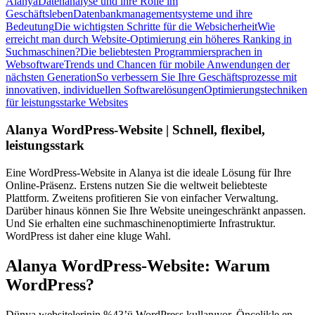
Alanya
Datenanalyse und ihre Rolle im
Geschäftsleben
Datenbankmanagementsysteme und ihre
Bedeutung
Die wichtigsten Schritte für die Websicherheit
Wie
erreicht man durch Website-Optimierung ein höheres Ranking in
Suchmaschinen?
Die beliebtesten Programmiersprachen in
Websoftware
Trends und Chancen für mobile Anwendungen der
nächsten Generation
So verbessern Sie Ihre Geschäftsprozesse mit
innovativen, individuellen Softwarelösungen
Optimierungstechniken
für leistungsstarke Websites
Alanya WordPress-Website | Schnell, flexibel,
leistungsstark
Eine WordPress-Website in Alanya ist die ideale Lösung für Ihre
Online-Präsenz. Erstens nutzen Sie die weltweit beliebteste
Plattform. Zweitens profitieren Sie von einfacher Verwaltung.
Darüber hinaus können Sie Ihre Website uneingeschränkt anpassen.
Und Sie erhalten eine suchmaschinenoptimierte Infrastruktur.
WordPress ist daher eine kluge Wahl.
Alanya WordPress-Website: Warum
WordPress?
Dünya websitelerinin %43’ü WordPress kullanıyor. Öncelikle en