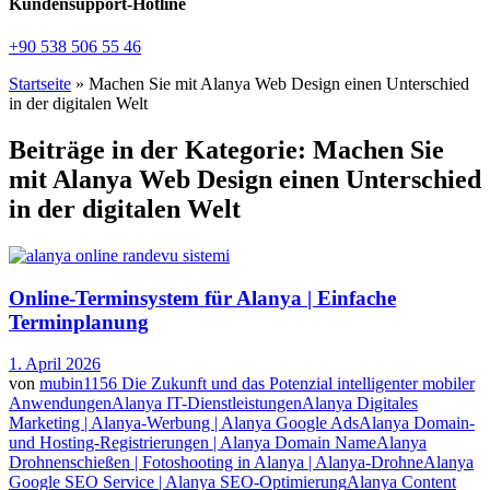
Kundensupport-Hotline
+90 538 506 55 46
Startseite
»
Machen Sie mit Alanya Web Design einen Unterschied
in der digitalen Welt
Beiträge in der Kategorie: Machen Sie
mit Alanya Web Design einen Unterschied
in der digitalen Welt
Online-Terminsystem für Alanya | Einfache
Terminplanung
1. April 2026
von
mubin1156
Die Zukunft und das Potenzial intelligenter mobiler
Anwendungen
Alanya IT-Dienstleistungen
Alanya Digitales
Marketing | Alanya-Werbung | Alanya Google Ads
Alanya Domain-
und Hosting-Registrierungen | Alanya Domain Name
Alanya
Drohnenschießen | Fotoshooting in Alanya | Alanya-Drohne
Alanya
Google SEO Service | Alanya SEO-Optimierung
Alanya Content