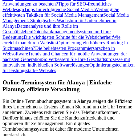
Anwendungen zu beachten?
Tipps für SEO-freundliches
Webdesign
Tipps für erfolgreiche Social Media-Werbung
Die
effektivsten Taktiken für Social Media Management
Social Media
Management: Strategisches Wachstum für Unternehmen in
Alanya
Datenanalyse und ihre Rolle im
Geschäftsleben
Datenbankmanagementsysteme und ihre
Bedeutung
Die wichtigsten Schritte für die Websicherheit
Wie
erreicht man durch Website-Optimierung ein höheres Ranking in
Suchmaschinen?
Die beliebtesten Programmiersprachen in
Websoftware
Trends und Chancen für mobile Anwendungen der
nächsten Generation
So verbessern Sie Ihre Geschäftsprozesse mit
innovativen, individuellen Softwarelösungen
Optimierungstechniken
für leistungsstarke Websites
Online-Terminsystem für Alanya | Einfache
Planung, effiziente Verwaltung
Ein Online-Terminbuchungssystem in Alanya steigert die Effizienz
Ihres Unternehmens. Erstens können Sie rund um die Uhr Termine
annehmen. Zweitens reduzieren Sie das Telefonaufkommen.
Darüber hinaus erhöhen Sie die Kundenzufriedenheit und
optimieren Ihr Zeitmanagement. Ein digitales
Terminbuchungssystem ist daher für moderne Unternehmen
unerlässlich.