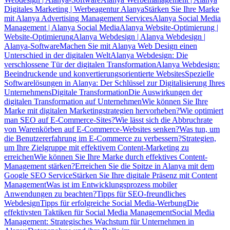
Digitales Marketing | Werbeagentur Alanya
Stärken Sie Ihre Marke
mit Alanya Advertising Management Services
Alanya Social Media
Management | Alanya Social Media
Alanya Website-Optimierung |
Website-Optimierung
Alanya Webdesign | Alanya Webdesign |
Alanya-Software
Machen Sie mit Alanya Web Design einen
Unterschied in der digitalen Welt
Alanya Webdesign: Die
verschlossene Tür der digitalen Transformation
Alanya Webdesign:
Beeindruckende und konvertierungsorientierte Websites
Spezielle
Softwarelösungen in Alanya: Der Schlüssel zur Digitalisierung Ihres
Unternehmens
Digitale Transformation
Die Auswirkungen der
digitalen Transformation auf Unternehmen
Wie können Sie Ihre
Marke mit digitalen Marketingstrategien hervorheben?
Wie optimiert
man SEO auf E-Commerce-Sites?
Wie lässt sich die Abbruchrate
von Warenkörben auf E-Commerce-Websites senken?
Was tun, um
die Benutzererfahrung im E-Commerce zu verbessern?
Strategien,
um Ihre Zielgruppe mit effektivem Content-Marketing zu
erreichen
Wie können Sie Ihre Marke durch effektives Content-
Management stärken?
Erreichen Sie die Spitze in Alanya mit dem
Google SEO Service
Stärken Sie Ihre digitale Präsenz mit Content
Management
Was ist im Entwicklungsprozess mobiler
Anwendungen zu beachten?
Tipps für SEO-freundliches
Webdesign
Tipps für erfolgreiche Social Media-Werbung
Die
effektivsten Taktiken für Social Media Management
Social Media
Management: Strategisches Wachstum für Unternehmen in