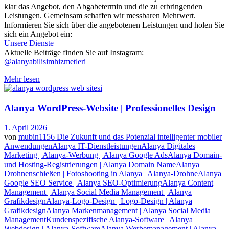
klar das Angebot, den Abgabetermin und die zu erbringenden
Leistungen. Gemeinsam schaffen wir messbaren Mehrwert.
Informieren Sie sich über die angebotenen Leistungen und holen Sie
sich ein Angebot ein:
Unsere Dienste
Aktuelle Beiträge finden Sie auf Instagram:
@alanyabilisimhizmetleri
Mehr lesen
Alanya WordPress-Website | Professionelles Design
1. April 2026
von
mubin1156
Die Zukunft und das Potenzial intelligenter mobiler
Anwendungen
Alanya IT-Dienstleistungen
Alanya Digitales
Marketing | Alanya-Werbung | Alanya Google Ads
Alanya Domain-
und Hosting-Registrierungen | Alanya Domain Name
Alanya
Drohnenschießen | Fotoshooting in Alanya | Alanya-Drohne
Alanya
Google SEO Service | Alanya SEO-Optimierung
Alanya Content
Management | Alanya Social Media Management | Alanya
Grafikdesign
Alanya-Logo-Design | Logo-Design | Alanya
Grafikdesign
Alanya Markenmanagement | Alanya Social Media
Management
Kundenspezifische Alanya-Software | Alanya
Webdesign | Alanya-Software
Alanya Werbemanagement | Alanya