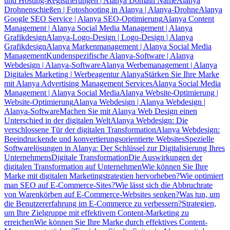
und Hosting-Registrierungen | Alanya Domain Name
Alanya
Drohnenschießen | Fotoshooting in Alanya | Alanya-Drohne
Alanya
Google SEO Service | Alanya SEO-Optimierung
Alanya Content
Management | Alanya Social Media Management | Alanya
Grafikdesign
Alanya-Logo-Design | Logo-Design | Alanya
Grafikdesign
Alanya Markenmanagement | Alanya Social Media
Management
Kundenspezifische Alanya-Software | Alanya
Webdesign | Alanya-Software
Alanya Werbemanagement | Alanya
Digitales Marketing | Werbeagentur Alanya
Stärken Sie Ihre Marke
mit Alanya Advertising Management Services
Alanya Social Media
Management | Alanya Social Media
Alanya Website-Optimierung |
Website-Optimierung
Alanya Webdesign | Alanya Webdesign |
Alanya-Software
Machen Sie mit Alanya Web Design einen
Unterschied in der digitalen Welt
Alanya Webdesign: Die
verschlossene Tür der digitalen Transformation
Alanya Webdesign:
Beeindruckende und konvertierungsorientierte Websites
Spezielle
Softwarelösungen in Alanya: Der Schlüssel zur Digitalisierung Ihres
Unternehmens
Digitale Transformation
Die Auswirkungen der
digitalen Transformation auf Unternehmen
Wie können Sie Ihre
Marke mit digitalen Marketingstrategien hervorheben?
Wie optimiert
man SEO auf E-Commerce-Sites?
Wie lässt sich die Abbruchrate
von Warenkörben auf E-Commerce-Websites senken?
Was tun, um
die Benutzererfahrung im E-Commerce zu verbessern?
Strategien,
um Ihre Zielgruppe mit effektivem Content-Marketing zu
erreichen
Wie können Sie Ihre Marke durch effektives Content-