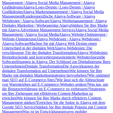
Management | Alanya Social Media Management | Alanya
Grafikdesign
Alanya-Logo-Design | Logo-Design | Alanya
Grafikdesign
Alanya Markenmanagement | Alanya Social Media
Management
Kundenspezifische Alanya-Software | Alanya
Webdesign | Alanya-Software
Alanya Werbemanagement | Alanya
Digitales Marketing | Werbeagentur Alanya
Stärken Sie Ihre Marke
mit Alanya Advertising Management Services
Alanya Social Media
Management | Alanya Social Media
Alanya Website-Optimierung |
Website-Optimierung
Alanya Webdesign | Alanya Webdesign |
Alanya-Software
Machen Sie mit Alanya Web Design einen
Unterschied in der digitalen Welt
Alanya Webdesign: Die
verschlossene Tür der digitalen Transformation
Alanya Webdesign:
Beeindruckende und konvertierungsorientierte Websites
Spezielle
Softwarelösungen in Alanya: Der Schlüssel zur Digitalisierung Ihres
Unternehmens
Digitale Transformation
Die Auswirkungen der
digitalen Transformation auf Unternehmen
Wie können Sie Ihre
Marke mit digitalen Marketingstrategien hervorheben?
Wie optimiert
man SEO auf E-Commerce-Sites?
Wie lässt sich die Abbruchrate
von Warenkörben auf E-Commerce-Websites senken?
Was tun, um
die Benutzererfahrung im E-Commerce zu verbessern?
Strategien,
um Ihre Zielgruppe mit effektivem Content-Marketing zu
erreichen
Wie können Sie Ihre Marke durch effektives Content-
Management stärken?
Erreichen Sie die Spitze in Alanya mit dem
Google SEO Service
Stärken Sie Ihre digitale Präsenz mit Content
Management
Was ist im Entwicklungsprozess mobiler