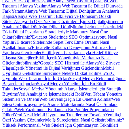
| Web Sitesi Optimizasyonu
Alanya Web Tasarımı | Alanya Web
Tasarım | Alanya Yazılım
Alanya Web Tasarımı ile Dijital Dünyada
Fark Yaratın
Alanya Web Tasarımı: Dijital Dönüşümün Anahtarlı
Kapısı
Alanya Web Tasarımı: Etkileyici ve Dönüşüm Odaklı
Siteler
Alanya’da Özel Yazılım Çözümleri: İşinizi Dijitalleştirmenin
Anahtarı
Dijital Dönüşüm
Dijital Dönüşümün İşletmeler Üzerindeki
Etkisi
Dijital Pazarlama Stratejileriyle Markanızı Nasıl Öne
Çıkarabilirsiniz?
E-ticaret Sitelerinde SEO Optimizasyonu Nasıl
Yapılır?
E-ticaret Sitelerinde Sepet Terk Etme Oranını Nasıl
Azaltabilirsiniz?
E-ticarette Kullanıcı Deneyimini Artırmak İçin
Yapılması Gerekenler
Etkili İçerik Pazarlamasıyla Hedef Kitleye
Ulaşma Stratejileri
Etkili İçerik Yönetimiyle Markanızı Nasıl
Güçlendirebilirsiniz?
Google SEO Hizmeti ile Alanya’da Zirveye
Ulaşın
İçerik Yönetimi ile Dijital Varlığınızı Güçlendirin
Mobil
Uygulama Geliştirme Sürecinde Nelere Dikkat Edilmeli?
SEO
Uyumlu Web Tasarımı İçin İp Uçları
Sosyal Medya Reklamcılığında
Başarı İçin İpuçları
Sosyal Medya Yönetimi İçin En Etkili
Taktikler
Sosyal Medya Yönetimi: Alanya İşletmeleri için Stratejik
Büyüme
Veri Analitiği ve İşletmelerdeki Rolü
Veri Tabanı Yönetim
Sistemleri ve Önemi
Web Güvenliği İçin En Önemli Adımlar
Web
Sitesi Optimizasyonuyla Arama Motorlarında Nasıl Üst Sıralara
Çıkılır?
Web Yazılımında Kullanılan En Popüler Programlama
Dilleri
Yeni Nesil Mobil Uygulama Trendleri ve Fırsatları
Yenilikçi
Özel Yazılım Çözümleriyle İş Süreçlerinizi Nasıl Geliştirebilirsiniz?
Yüksek Performanslı Web Siteleri İçin Optimizasyon Teknikleri