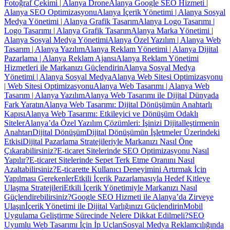
Fotoğraf Çekimi | Alanya Drone
Alanya Google SEO Hizmeti |
Alanya SEO Optimizasyonu
Alanya İçerik Yönetimi | Alanya Sosyal
Medya Yönetimi | Alanya Grafik Tasarım
Alanya Logo Tasarımı |
Logo Tasarımı | Alanya Grafik Tasarım
Alanya Marka Yönetimi |
Alanya Sosyal Medya Yönetimi
Alanya Özel Yazılım | Alanya Web
Tasarım | Alanya Yazılım
Alanya Reklam Yönetimi | Alanya Dijital
Pazarlama | Alanya Reklam Ajansı
Alanya Reklam Yönetimi
Hizmetleri ile Markanızı Güçlendirin
Alanya Sosyal Medya
Yönetimi | Alanya Sosyal Medya
Alanya Web Sitesi Optimizasyonu
| Web Sitesi Optimizasyonu
Alanya Web Tasarımı | Alanya Web
Tasarım | Alanya Yazılım
Alanya Web Tasarımı ile Dijital Dünyada
Fark Yaratın
Alanya Web Tasarımı: Dijital Dönüşümün Anahtarlı
Kapısı
Alanya Web Tasarımı: Etkileyici ve Dönüşüm Odaklı
Siteler
Alanya’da Özel Yazılım Çözümleri: İşinizi Dijitalleştirmenin
Anahtarı
Dijital Dönüşüm
Dijital Dönüşümün İşletmeler Üzerindeki
Etkisi
Dijital Pazarlama Stratejileriyle Markanızı Nasıl Öne
Çıkarabilirsiniz?
E-ticaret Sitelerinde SEO Optimizasyonu Nasıl
Yapılır?
E-ticaret Sitelerinde Sepet Terk Etme Oranını Nasıl
Azaltabilirsiniz?
E-ticarette Kullanıcı Deneyimini Artırmak İçin
Yapılması Gerekenler
Etkili İçerik Pazarlamasıyla Hedef Kitleye
Ulaşma Stratejileri
Etkili İçerik Yönetimiyle Markanızı Nasıl
Güçlendirebilirsiniz?
Google SEO Hizmeti ile Alanya’da Zirveye
Ulaşın
İçerik Yönetimi ile Dijital Varlığınızı Güçlendirin
Mobil
Uygulama Geliştirme Sürecinde Nelere Dikkat Edilmeli?
SEO
Uyumlu Web Tasarımı İçin İp Uçları
Sosyal Medya Reklamcılığında