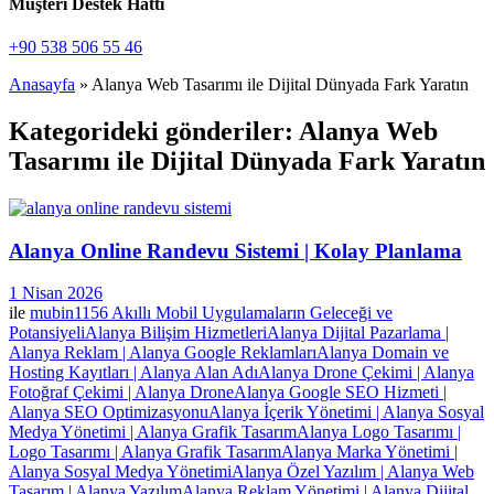
Müşteri Destek Hattı
+90 538 506 55 46
Anasayfa
»
Alanya Web Tasarımı ile Dijital Dünyada Fark Yaratın
Kategorideki gönderiler: Alanya Web
Tasarımı ile Dijital Dünyada Fark Yaratın
Alanya Online Randevu Sistemi | Kolay Planlama
1 Nisan 2026
ile
mubin1156
Akıllı Mobil Uygulamaların Geleceği ve
Potansiyeli
Alanya Bilişim Hizmetleri
Alanya Dijital Pazarlama |
Alanya Reklam | Alanya Google Reklamları
Alanya Domain ve
Hosting Kayıtları | Alanya Alan Adı
Alanya Drone Çekimi | Alanya
Fotoğraf Çekimi | Alanya Drone
Alanya Google SEO Hizmeti |
Alanya SEO Optimizasyonu
Alanya İçerik Yönetimi | Alanya Sosyal
Medya Yönetimi | Alanya Grafik Tasarım
Alanya Logo Tasarımı |
Logo Tasarımı | Alanya Grafik Tasarım
Alanya Marka Yönetimi |
Alanya Sosyal Medya Yönetimi
Alanya Özel Yazılım | Alanya Web
Tasarım | Alanya Yazılım
Alanya Reklam Yönetimi | Alanya Dijital