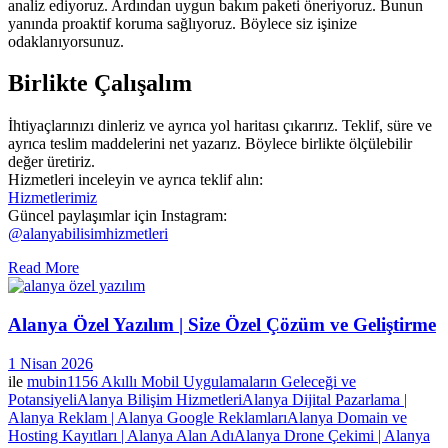
analiz ediyoruz. Ardından uygun bakım paketi öneriyoruz. Bunun
yanında proaktif koruma sağlıyoruz. Böylece siz işinize
odaklanıyorsunuz.
Birlikte Çalışalım
İhtiyaçlarınızı dinleriz ve ayrıca yol haritası çıkarırız. Teklif, süre ve
ayrıca teslim maddelerini net yazarız. Böylece birlikte ölçülebilir
değer üretiriz.
Hizmetleri inceleyin ve ayrıca teklif alın:
Hizmetlerimiz
Güncel paylaşımlar için Instagram:
@alanyabilisimhizmetleri
Read More
Alanya Özel Yazılım | Size Özel Çözüm ve Geliştirme
1 Nisan 2026
ile
mubin1156
Akıllı Mobil Uygulamaların Geleceği ve
Potansiyeli
Alanya Bilişim Hizmetleri
Alanya Dijital Pazarlama |
Alanya Reklam | Alanya Google Reklamları
Alanya Domain ve
Hosting Kayıtları | Alanya Alan Adı
Alanya Drone Çekimi | Alanya