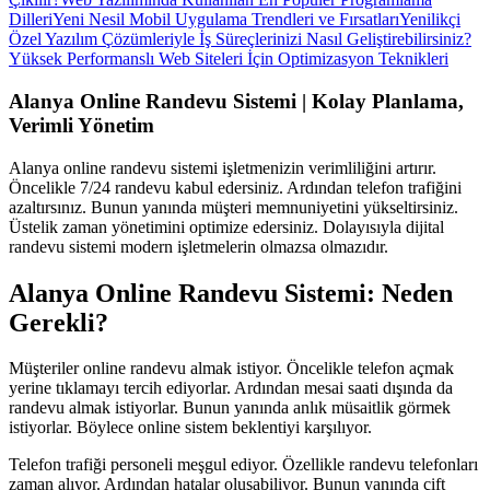
Dilleri
Yeni Nesil Mobil Uygulama Trendleri ve Fırsatları
Yenilikçi
Özel Yazılım Çözümleriyle İş Süreçlerinizi Nasıl Geliştirebilirsiniz?
Yüksek Performanslı Web Siteleri İçin Optimizasyon Teknikleri
Alanya Online Randevu Sistemi | Kolay Planlama,
Verimli Yönetim
Alanya online randevu sistemi işletmenizin verimliliğini artırır.
Öncelikle 7/24 randevu kabul edersiniz. Ardından telefon trafiğini
azaltırsınız. Bunun yanında müşteri memnuniyetini yükseltirsiniz.
Üstelik zaman yönetimini optimize edersiniz. Dolayısıyla dijital
randevu sistemi modern işletmelerin olmazsa olmazıdır.
Alanya Online Randevu Sistemi: Neden
Gerekli?
Müşteriler online randevu almak istiyor. Öncelikle telefon açmak
yerine tıklamayı tercih ediyorlar. Ardından mesai saati dışında da
randevu almak istiyorlar. Bunun yanında anlık müsaitlik görmek
istiyorlar. Böylece online sistem beklentiyi karşılıyor.
Telefon trafiği personeli meşgul ediyor. Özellikle randevu telefonları
zaman alıyor. Ardından hatalar oluşabiliyor. Bunun yanında çift