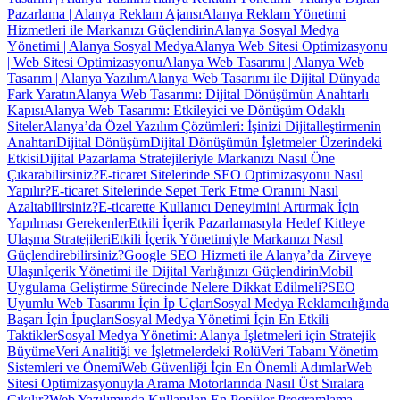
Pazarlama | Alanya Reklam Ajansı
Alanya Reklam Yönetimi
Hizmetleri ile Markanızı Güçlendirin
Alanya Sosyal Medya
Yönetimi | Alanya Sosyal Medya
Alanya Web Sitesi Optimizasyonu
| Web Sitesi Optimizasyonu
Alanya Web Tasarımı | Alanya Web
Tasarım | Alanya Yazılım
Alanya Web Tasarımı ile Dijital Dünyada
Fark Yaratın
Alanya Web Tasarımı: Dijital Dönüşümün Anahtarlı
Kapısı
Alanya Web Tasarımı: Etkileyici ve Dönüşüm Odaklı
Siteler
Alanya’da Özel Yazılım Çözümleri: İşinizi Dijitalleştirmenin
Anahtarı
Dijital Dönüşüm
Dijital Dönüşümün İşletmeler Üzerindeki
Etkisi
Dijital Pazarlama Stratejileriyle Markanızı Nasıl Öne
Çıkarabilirsiniz?
E-ticaret Sitelerinde SEO Optimizasyonu Nasıl
Yapılır?
E-ticaret Sitelerinde Sepet Terk Etme Oranını Nasıl
Azaltabilirsiniz?
E-ticarette Kullanıcı Deneyimini Artırmak İçin
Yapılması Gerekenler
Etkili İçerik Pazarlamasıyla Hedef Kitleye
Ulaşma Stratejileri
Etkili İçerik Yönetimiyle Markanızı Nasıl
Güçlendirebilirsiniz?
Google SEO Hizmeti ile Alanya’da Zirveye
Ulaşın
İçerik Yönetimi ile Dijital Varlığınızı Güçlendirin
Mobil
Uygulama Geliştirme Sürecinde Nelere Dikkat Edilmeli?
SEO
Uyumlu Web Tasarımı İçin İp Uçları
Sosyal Medya Reklamcılığında
Başarı İçin İpuçları
Sosyal Medya Yönetimi İçin En Etkili
Taktikler
Sosyal Medya Yönetimi: Alanya İşletmeleri için Stratejik
Büyüme
Veri Analitiği ve İşletmelerdeki Rolü
Veri Tabanı Yönetim
Sistemleri ve Önemi
Web Güvenliği İçin En Önemli Adımlar
Web
Sitesi Optimizasyonuyla Arama Motorlarında Nasıl Üst Sıralara
Çıkılır?
Web Yazılımında Kullanılan En Popüler Programlama