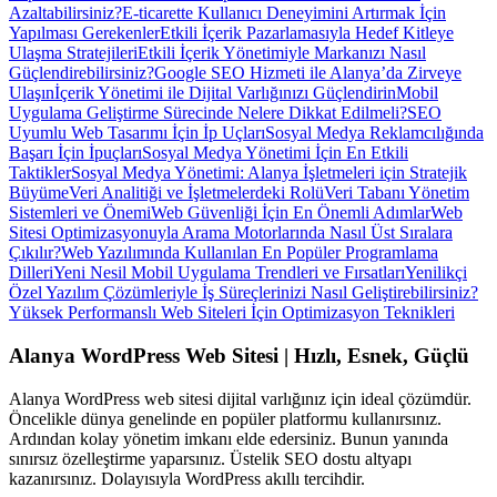
Azaltabilirsiniz?
E-ticarette Kullanıcı Deneyimini Artırmak İçin
Yapılması Gerekenler
Etkili İçerik Pazarlamasıyla Hedef Kitleye
Ulaşma Stratejileri
Etkili İçerik Yönetimiyle Markanızı Nasıl
Güçlendirebilirsiniz?
Google SEO Hizmeti ile Alanya’da Zirveye
Ulaşın
İçerik Yönetimi ile Dijital Varlığınızı Güçlendirin
Mobil
Uygulama Geliştirme Sürecinde Nelere Dikkat Edilmeli?
SEO
Uyumlu Web Tasarımı İçin İp Uçları
Sosyal Medya Reklamcılığında
Başarı İçin İpuçları
Sosyal Medya Yönetimi İçin En Etkili
Taktikler
Sosyal Medya Yönetimi: Alanya İşletmeleri için Stratejik
Büyüme
Veri Analitiği ve İşletmelerdeki Rolü
Veri Tabanı Yönetim
Sistemleri ve Önemi
Web Güvenliği İçin En Önemli Adımlar
Web
Sitesi Optimizasyonuyla Arama Motorlarında Nasıl Üst Sıralara
Çıkılır?
Web Yazılımında Kullanılan En Popüler Programlama
Dilleri
Yeni Nesil Mobil Uygulama Trendleri ve Fırsatları
Yenilikçi
Özel Yazılım Çözümleriyle İş Süreçlerinizi Nasıl Geliştirebilirsiniz?
Yüksek Performanslı Web Siteleri İçin Optimizasyon Teknikleri
Alanya WordPress Web Sitesi | Hızlı, Esnek, Güçlü
Alanya WordPress web sitesi dijital varlığınız için ideal çözümdür.
Öncelikle dünya genelinde en popüler platformu kullanırsınız.
Ardından kolay yönetim imkanı elde edersiniz. Bunun yanında
sınırsız özelleştirme yaparsınız. Üstelik SEO dostu altyapı
kazanırsınız. Dolayısıyla WordPress akıllı tercihdir.