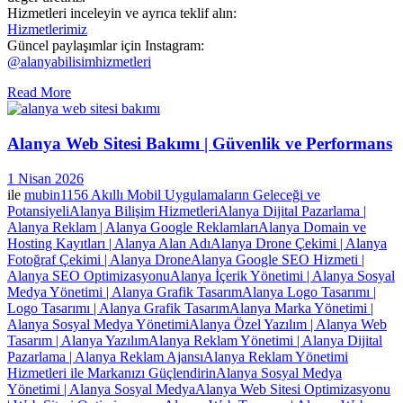
Hizmetleri inceleyin ve ayrıca teklif alın:
Hizmetlerimiz
Güncel paylaşımlar için Instagram:
@alanyabilisimhizmetleri
Read More
Alanya Web Sitesi Bakımı | Güvenlik ve Performans
1 Nisan 2026
ile
mubin1156
Akıllı Mobil Uygulamaların Geleceği ve
Potansiyeli
Alanya Bilişim Hizmetleri
Alanya Dijital Pazarlama |
Alanya Reklam | Alanya Google Reklamları
Alanya Domain ve
Hosting Kayıtları | Alanya Alan Adı
Alanya Drone Çekimi | Alanya
Fotoğraf Çekimi | Alanya Drone
Alanya Google SEO Hizmeti |
Alanya SEO Optimizasyonu
Alanya İçerik Yönetimi | Alanya Sosyal
Medya Yönetimi | Alanya Grafik Tasarım
Alanya Logo Tasarımı |
Logo Tasarımı | Alanya Grafik Tasarım
Alanya Marka Yönetimi |
Alanya Sosyal Medya Yönetimi
Alanya Özel Yazılım | Alanya Web
Tasarım | Alanya Yazılım
Alanya Reklam Yönetimi | Alanya Dijital
Pazarlama | Alanya Reklam Ajansı
Alanya Reklam Yönetimi
Hizmetleri ile Markanızı Güçlendirin
Alanya Sosyal Medya
Yönetimi | Alanya Sosyal Medya
Alanya Web Sitesi Optimizasyonu