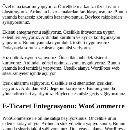
Özel tema tasarımı yapıyoruz. Öncelikle markanıza özel tasarım
oluşturuyoruz. Ardından hazır temalardan farklılaşıyorsunuz. Bunun
yanında benzersiz görünüm kazanıyorsunuz. Böylece rakiplerden
ayrışıyorsunuz.
Eklenti entegrasyonu sağlıyoruz. Özellikle ihtiyacınıza uygun
eklentileri seçiyoruz. Ardından kurulum ve ayrıca konfigürasyon
yapıyoruz. Bunun yanında uyumluluk testleri uyguluyoruz.
Dolayısıyla sorunsuz çalışma garantisi veriyoruz.
Hız optimizasyonu yapıyoruz. Öncelikle önbellek sistemi
kuruyoruz. Ardından görsel optimizasyonu uyguluyoruz. Bunun
yanında kod temizliği yapıyoruz. Üstelik alanya WordPress web
sitesi saniyeler içinde açılıyor.
İçerik aktarımı sağlıyoruz. Özellikle eski sitenizden içerikleri
taşıyoruz. Ardından SEO değerini koruyoruz. Bunun yanında
yönlendirmeleri ayarlıyoruz. Böylece kesintisiz geçiş sağlıyorsunuz.
E-Ticaret Entegrasyonu: WooCommerce
WooCommerce ile online satışa başlıyorsunuz. Öncelikle ürün
ekleme kolay oluyor. Ardından stok yönetimi yapıyorsunuz. Bunun
yanında sipariş takibi sağlıyorsunuz. Dolayısıyla alanya WordPress