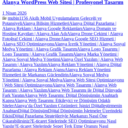
Alanya WordPress Web Sitesi | Profesyonel Tasarım
1 Nisan 2026
ile
mubin1156
Akıllı Mobil Uygulamaların Geleceği ve
Potansiyeli
Alanya Bilişim Hizmetleri
Alanya Dijital Pazarlama |
Alanya Reklam | Alanya Google Reklamları
Alanya Domain ve
Hosting Kayıtları | Alanya Alan Adı
Alanya Drone Çekimi | Alanya
Fotoğraf Çekimi | Alanya Drone
Alanya Google SEO Hizmeti |
Alanya SEO Optimizasyonu
Alanya İçerik Yönetimi | Alanya Sosyal
Medya Yönetimi | Alanya Grafik Tasarım
Alanya Logo Tasarımı |
Logo Tasarımı | Alanya Grafik Tasarım
Alanya Marka Yönetimi |
Alanya Sosyal Medya Yönetimi
Alanya Özel Yazılım | Alanya Web
Tasarım | Alanya Yazılım
Alanya Reklam Yönetimi | Alanya Dijital
Pazarlama | Alanya Reklam Ajansı
Alanya Reklam Yönetimi
Hizmetleri ile Markanızı Güçlendirin
Alanya Sosyal Medya
Yönetimi | Alanya Sosyal Medya
Alanya Web Sitesi Optimizasyonu
| Web Sitesi Optimizasyonu
Alanya Web Tasarımı | Alanya Web
Tasarım | Alanya Yazılım
Alanya Web Tasarımı ile Dijital Dünyada
Fark Yaratın
Alanya Web Tasarımı: Dijital Dönüşümün Anahtarlı
Kapısı
Alanya Web Tasarımı: Etkileyici ve Dönüşüm Odaklı
Siteler
Alanya’da Özel Yazılım Çözümleri: İşinizi Dijitalleştirmenin
Anahtarı
Dijital Dönüşüm
Dijital Dönüşümün İşletmeler Üzerindeki
Etkisi
Dijital Pazarlama Stratejileriyle Markanızı Nasıl Öne
Çıkarabilirsiniz?
E-ticaret Sitelerinde SEO Optimizasyonu Nasıl
Yapılır?
E-ticaret Sitelerinde Sepet Terk Etme Oranını Nasıl