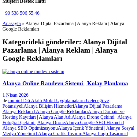
Müşteri Destek Hattı
+90 538 506 55 46
Anasayfa
»
Alanya Dijital Pazarlama | Alanya Reklam | Alanya
Google Reklamları
Kategorideki gönderiler: Alanya Dijital
Pazarlama | Alanya Reklam | Alanya
Google Reklamları
Alanya Online Randevu Sistemi | Kolay Planlama
1 Nisan 2026
ile
mubin1156
Akıllı Mobil Uygulamaların Geleceği ve
Potansiyeli
Alanya Bilişim Hizmetleri
Alanya Dijital Pazarlama |
Alanya Reklam | Alanya Google Reklamları
Alanya Domain ve
Hosting Kayıtları | Alanya Alan Adı
Alanya Drone Çekimi | Alanya
Fotoğraf Çekimi | Alanya Drone
Alanya Google SEO Hizmeti |
Alanya SEO Optimizasyonu
Alanya İçerik Yönetimi | Alanya Sosyal
Medya Yönetimi | Alanya Grafik Tasarım
Alanya Logo Tasarımı |