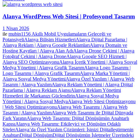
Alanya WordPress Web Sitesi | Profesyonel Tasarım
1 Nisan 2026
ile
mubin1156
Akıllı Mobil Uygulamaların Geleceği ve
Potansiyeli
Alanya Bilişim Hizmetleri
Alanya Dijital Pazarlama |
Alanya Reklam | Alanya Google Reklamları
Alanya Domain ve
Hosting Kayıtları | Alanya Alan Adı
Alanya Drone Çekimi | Alanya
Fotoğraf Çekimi | Alanya Drone
Alanya Google SEO Hizmeti |
Alanya SEO Optimizasyonu
Alanya İçerik Yönetimi | Alanya Sosyal
Medya Yönetimi | Alanya Grafik Tasarım
Alanya Logo Tasarımı |
Logo Tasarımı | Alanya Grafik Tasarım
Alanya Marka Yönetimi |
Alanya Sosyal Medya Yönetimi
Alanya Özel Yazılım | Alanya Web
Tasarım | Alanya Yazılım
Alanya Reklam Yönetimi | Alanya Dijital
Pazarlama | Alanya Reklam Ajansı
Alanya Reklam Yönetimi
Hizmetleri ile Markanızı Güçlendirin
Alanya Sosyal Medya
Yönetimi | Alanya Sosyal Medya
Alanya Web Sitesi Optimizasyonu
| Web Sitesi Optimizasyonu
Alanya Web Tasarımı | Alanya Web
Tasarım | Alanya Yazılım
Alanya Web Tasarımı ile Dijital Dünyada
Fark Yaratın
Alanya Web Tasarımı: Dijital Dönüşümün Anahtarlı
Kapısı
Alanya Web Tasarımı: Etkileyici ve Dönüşüm Odaklı
Siteler
Alanya’da Özel Yazılım Çözümleri: İşinizi Dijitalleştirmenin
Anahtarı
Dijital Dönüşüm
Dijital Dönüşümün İşletmeler Üzerindeki