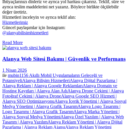
İhtiyaçlarınızı dinleriz ve ayrıca yol haritası çıkarırız. Teklif, süre ve
ayrıca teslim maddelerini net yazarız. Böylece birlikte ölçülebilir
değer üretiriz.
Hizmetleri inceleyin ve ayrıca teklif alın:
Hizmetlerimiz
Güncel paylaşımlar için Instagram:
@alanyabilisimhizmetleri
Read More
Alanya Web Sitesi Bakımı | Güvenlik ve Performans
1 Nisan 2026
ile
mubin1156
Akıllı Mobil Uygulamaların Geleceği ve
Potansiyeli
Alanya Bilişim Hizmetleri
Alanya Dijital Pazarlama |
Alanya Reklam | Alanya Google Reklamları
Alanya Domain ve
Hosting Kayıtları | Alanya Alan Adı
Alanya Drone Çekimi | Alanya
Fotoğraf Çekimi | Alanya Drone
Alanya Google SEO Hizmeti |
Alanya SEO Optimizasyonu
Alanya İçerik Yönetimi | Alanya Sosyal
Medya Yönetimi | Alanya Grafik Tasarım
Alanya Logo Tasarımı |
Logo Tasarımı | Alanya Grafik Tasarım
Alanya Marka Yönetimi |
Alanya Sosyal Medya Yönetimi
Alanya Özel Yazılım | Alanya Web
Tasarım | Alanya Yazılım
Alanya Reklam Yönetimi | Alanya Dijital
Pazarlama | Alanya Reklam Ajansı
Alanya Reklam Yönetimi