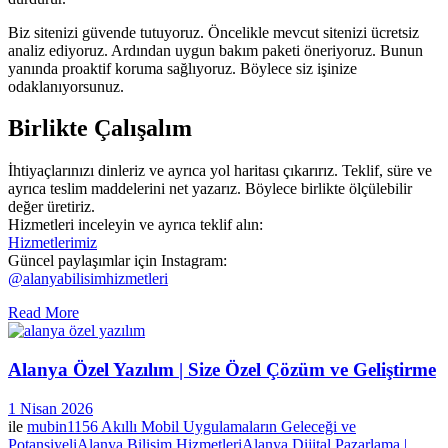
Biz sitenizi güvende tutuyoruz. Öncelikle mevcut sitenizi ücretsiz
analiz ediyoruz. Ardından uygun bakım paketi öneriyoruz. Bunun
yanında proaktif koruma sağlıyoruz. Böylece siz işinize
odaklanıyorsunuz.
Birlikte Çalışalım
İhtiyaçlarınızı dinleriz ve ayrıca yol haritası çıkarırız. Teklif, süre ve
ayrıca teslim maddelerini net yazarız. Böylece birlikte ölçülebilir
değer üretiriz.
Hizmetleri inceleyin ve ayrıca teklif alın:
Hizmetlerimiz
Güncel paylaşımlar için Instagram:
@alanyabilisimhizmetleri
Read More
Alanya Özel Yazılım | Size Özel Çözüm ve Geliştirme
1 Nisan 2026
ile
mubin1156
Akıllı Mobil Uygulamaların Geleceği ve
Potansiyeli
Alanya Bilişim Hizmetleri
Alanya Dijital Pazarlama |