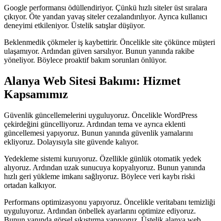
Google performansı ödüllendiriyor. Çünkü hızlı siteler üst sıralara
çıkıyor. Öte yandan yavaş siteler cezalandırılıyor. Ayrıca kullanıcı
deneyimi etkileniyor. Üstelik satışlar düşüyor.
Beklenmedik çökmeler iş kaybettirir. Öncelikle site çökünce müşteri
ulaşamıyor. Ardından güven sarsılıyor. Bunun yanında rakibe
yöneliyor. Böylece proaktif bakım sorunları önlüyor.
Alanya Web Sitesi Bakımı: Hizmet
Kapsamımız
Güvenlik güncellemelerini uyguluyoruz. Öncelikle WordPress
çekirdeğini güncelliyoruz. Ardından tema ve ayrıca eklenti
güncellemesi yapıyoruz. Bunun yanında güvenlik yamalarını
ekliyoruz. Dolayısıyla site güvende kalıyor.
Yedekleme sistemi kuruyoruz. Özellikle günlük otomatik yedek
alıyoruz. Ardından uzak sunucuya kopyalıyoruz. Bunun yanında
hızlı geri yükleme imkanı sağlıyoruz. Böylece veri kaybı riski
ortadan kalkıyor.
Performans optimizasyonu yapıyoruz. Öncelikle veritabanı temizliği
uyguluyoruz. Ardından önbellek ayarlarını optimize ediyoruz.
Bunun yanında görsel sıkıştırma yapıyoruz. Üstelik alanya web