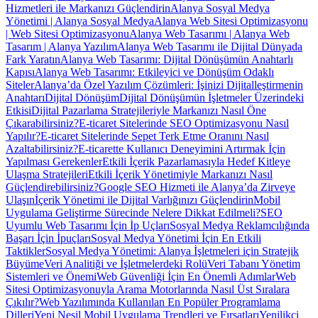
Hizmetleri ile Markanızı Güçlendirin
Alanya Sosyal Medya
Yönetimi | Alanya Sosyal Medya
Alanya Web Sitesi Optimizasyonu
| Web Sitesi Optimizasyonu
Alanya Web Tasarımı | Alanya Web
Tasarım | Alanya Yazılım
Alanya Web Tasarımı ile Dijital Dünyada
Fark Yaratın
Alanya Web Tasarımı: Dijital Dönüşümün Anahtarlı
Kapısı
Alanya Web Tasarımı: Etkileyici ve Dönüşüm Odaklı
Siteler
Alanya’da Özel Yazılım Çözümleri: İşinizi Dijitalleştirmenin
Anahtarı
Dijital Dönüşüm
Dijital Dönüşümün İşletmeler Üzerindeki
Etkisi
Dijital Pazarlama Stratejileriyle Markanızı Nasıl Öne
Çıkarabilirsiniz?
E-ticaret Sitelerinde SEO Optimizasyonu Nasıl
Yapılır?
E-ticaret Sitelerinde Sepet Terk Etme Oranını Nasıl
Azaltabilirsiniz?
E-ticarette Kullanıcı Deneyimini Artırmak İçin
Yapılması Gerekenler
Etkili İçerik Pazarlamasıyla Hedef Kitleye
Ulaşma Stratejileri
Etkili İçerik Yönetimiyle Markanızı Nasıl
Güçlendirebilirsiniz?
Google SEO Hizmeti ile Alanya’da Zirveye
Ulaşın
İçerik Yönetimi ile Dijital Varlığınızı Güçlendirin
Mobil
Uygulama Geliştirme Sürecinde Nelere Dikkat Edilmeli?
SEO
Uyumlu Web Tasarımı İçin İp Uçları
Sosyal Medya Reklamcılığında
Başarı İçin İpuçları
Sosyal Medya Yönetimi İçin En Etkili
Taktikler
Sosyal Medya Yönetimi: Alanya İşletmeleri için Stratejik
Büyüme
Veri Analitiği ve İşletmelerdeki Rolü
Veri Tabanı Yönetim
Sistemleri ve Önemi
Web Güvenliği İçin En Önemli Adımlar
Web
Sitesi Optimizasyonuyla Arama Motorlarında Nasıl Üst Sıralara
Çıkılır?
Web Yazılımında Kullanılan En Popüler Programlama
Dilleri
Yeni Nesil Mobil Uygulama Trendleri ve Fırsatları
Yenilikçi