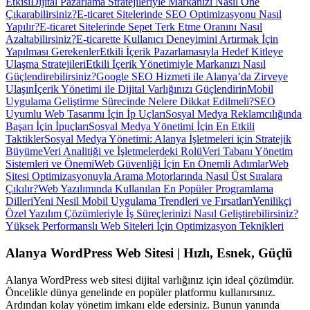
Etkisi
Dijital Pazarlama Stratejileriyle Markanızı Nasıl Öne
Çıkarabilirsiniz?
E-ticaret Sitelerinde SEO Optimizasyonu Nasıl
Yapılır?
E-ticaret Sitelerinde Sepet Terk Etme Oranını Nasıl
Azaltabilirsiniz?
E-ticarette Kullanıcı Deneyimini Artırmak İçin
Yapılması Gerekenler
Etkili İçerik Pazarlamasıyla Hedef Kitleye
Ulaşma Stratejileri
Etkili İçerik Yönetimiyle Markanızı Nasıl
Güçlendirebilirsiniz?
Google SEO Hizmeti ile Alanya’da Zirveye
Ulaşın
İçerik Yönetimi ile Dijital Varlığınızı Güçlendirin
Mobil
Uygulama Geliştirme Sürecinde Nelere Dikkat Edilmeli?
SEO
Uyumlu Web Tasarımı İçin İp Uçları
Sosyal Medya Reklamcılığında
Başarı İçin İpuçları
Sosyal Medya Yönetimi İçin En Etkili
Taktikler
Sosyal Medya Yönetimi: Alanya İşletmeleri için Stratejik
Büyüme
Veri Analitiği ve İşletmelerdeki Rolü
Veri Tabanı Yönetim
Sistemleri ve Önemi
Web Güvenliği İçin En Önemli Adımlar
Web
Sitesi Optimizasyonuyla Arama Motorlarında Nasıl Üst Sıralara
Çıkılır?
Web Yazılımında Kullanılan En Popüler Programlama
Dilleri
Yeni Nesil Mobil Uygulama Trendleri ve Fırsatları
Yenilikçi
Özel Yazılım Çözümleriyle İş Süreçlerinizi Nasıl Geliştirebilirsiniz?
Yüksek Performanslı Web Siteleri İçin Optimizasyon Teknikleri
Alanya WordPress Web Sitesi | Hızlı, Esnek, Güçlü
Alanya WordPress web sitesi dijital varlığınız için ideal çözümdür.
Öncelikle dünya genelinde en popüler platformu kullanırsınız.
Ardından kolay yönetim imkanı elde edersiniz. Bunun yanında