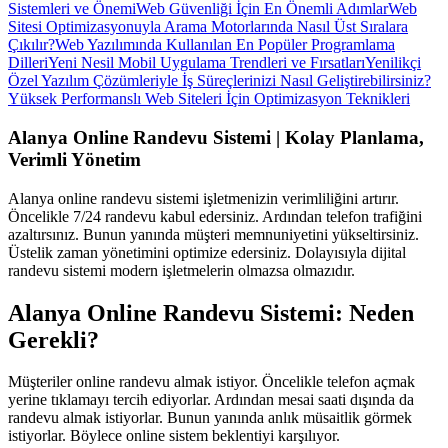
Sistemleri ve Önemi
Web Güvenliği İçin En Önemli Adımlar
Web
Sitesi Optimizasyonuyla Arama Motorlarında Nasıl Üst Sıralara
Çıkılır?
Web Yazılımında Kullanılan En Popüler Programlama
Dilleri
Yeni Nesil Mobil Uygulama Trendleri ve Fırsatları
Yenilikçi
Özel Yazılım Çözümleriyle İş Süreçlerinizi Nasıl Geliştirebilirsiniz?
Yüksek Performanslı Web Siteleri İçin Optimizasyon Teknikleri
Alanya Online Randevu Sistemi | Kolay Planlama,
Verimli Yönetim
Alanya online randevu sistemi işletmenizin verimliliğini artırır.
Öncelikle 7/24 randevu kabul edersiniz. Ardından telefon trafiğini
azaltırsınız. Bunun yanında müşteri memnuniyetini yükseltirsiniz.
Üstelik zaman yönetimini optimize edersiniz. Dolayısıyla dijital
randevu sistemi modern işletmelerin olmazsa olmazıdır.
Alanya Online Randevu Sistemi: Neden
Gerekli?
Müşteriler online randevu almak istiyor. Öncelikle telefon açmak
yerine tıklamayı tercih ediyorlar. Ardından mesai saati dışında da
randevu almak istiyorlar. Bunun yanında anlık müsaitlik görmek
istiyorlar. Böylece online sistem beklentiyi karşılıyor.