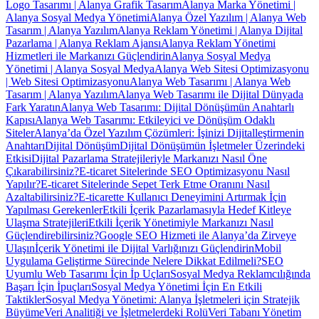
Logo Tasarımı | Alanya Grafik Tasarım
Alanya Marka Yönetimi |
Alanya Sosyal Medya Yönetimi
Alanya Özel Yazılım | Alanya Web
Tasarım | Alanya Yazılım
Alanya Reklam Yönetimi | Alanya Dijital
Pazarlama | Alanya Reklam Ajansı
Alanya Reklam Yönetimi
Hizmetleri ile Markanızı Güçlendirin
Alanya Sosyal Medya
Yönetimi | Alanya Sosyal Medya
Alanya Web Sitesi Optimizasyonu
| Web Sitesi Optimizasyonu
Alanya Web Tasarımı | Alanya Web
Tasarım | Alanya Yazılım
Alanya Web Tasarımı ile Dijital Dünyada
Fark Yaratın
Alanya Web Tasarımı: Dijital Dönüşümün Anahtarlı
Kapısı
Alanya Web Tasarımı: Etkileyici ve Dönüşüm Odaklı
Siteler
Alanya’da Özel Yazılım Çözümleri: İşinizi Dijitalleştirmenin
Anahtarı
Dijital Dönüşüm
Dijital Dönüşümün İşletmeler Üzerindeki
Etkisi
Dijital Pazarlama Stratejileriyle Markanızı Nasıl Öne
Çıkarabilirsiniz?
E-ticaret Sitelerinde SEO Optimizasyonu Nasıl
Yapılır?
E-ticaret Sitelerinde Sepet Terk Etme Oranını Nasıl
Azaltabilirsiniz?
E-ticarette Kullanıcı Deneyimini Artırmak İçin
Yapılması Gerekenler
Etkili İçerik Pazarlamasıyla Hedef Kitleye
Ulaşma Stratejileri
Etkili İçerik Yönetimiyle Markanızı Nasıl
Güçlendirebilirsiniz?
Google SEO Hizmeti ile Alanya’da Zirveye
Ulaşın
İçerik Yönetimi ile Dijital Varlığınızı Güçlendirin
Mobil
Uygulama Geliştirme Sürecinde Nelere Dikkat Edilmeli?
SEO
Uyumlu Web Tasarımı İçin İp Uçları
Sosyal Medya Reklamcılığında
Başarı İçin İpuçları
Sosyal Medya Yönetimi İçin En Etkili
Taktikler
Sosyal Medya Yönetimi: Alanya İşletmeleri için Stratejik
Büyüme
Veri Analitiği ve İşletmelerdeki Rolü
Veri Tabanı Yönetim