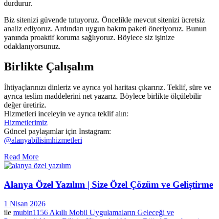
durdurur.
Biz sitenizi güvende tutuyoruz. Öncelikle mevcut sitenizi ücretsiz
analiz ediyoruz. Ardından uygun bakım paketi öneriyoruz. Bunun
yanında proaktif koruma sağlıyoruz. Böylece siz işinize
odaklanıyorsunuz.
Birlikte Çalışalım
İhtiyaçlarınızı dinleriz ve ayrıca yol haritası çıkarırız. Teklif, süre ve
ayrıca teslim maddelerini net yazarız. Böylece birlikte ölçülebilir
değer üretiriz.
Hizmetleri inceleyin ve ayrıca teklif alın:
Hizmetlerimiz
Güncel paylaşımlar için Instagram:
@alanyabilisimhizmetleri
Read More
Alanya Özel Yazılım | Size Özel Çözüm ve Geliştirme
1 Nisan 2026
ile
mubin1156
Akıllı Mobil Uygulamaların Geleceği ve