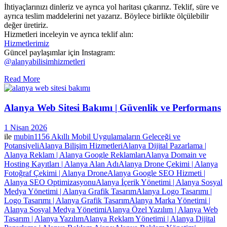
İhtiyaçlarınızı dinleriz ve ayrıca yol haritası çıkarırız. Teklif, süre ve
ayrıca teslim maddelerini net yazarız. Böylece birlikte ölçülebilir
değer üretiriz.
Hizmetleri inceleyin ve ayrıca teklif alın:
Hizmetlerimiz
Güncel paylaşımlar için Instagram:
@alanyabilisimhizmetleri
Read More
Alanya Web Sitesi Bakımı | Güvenlik ve Performans
1 Nisan 2026
ile
mubin1156
Akıllı Mobil Uygulamaların Geleceği ve
Potansiyeli
Alanya Bilişim Hizmetleri
Alanya Dijital Pazarlama |
Alanya Reklam | Alanya Google Reklamları
Alanya Domain ve
Hosting Kayıtları | Alanya Alan Adı
Alanya Drone Çekimi | Alanya
Fotoğraf Çekimi | Alanya Drone
Alanya Google SEO Hizmeti |
Alanya SEO Optimizasyonu
Alanya İçerik Yönetimi | Alanya Sosyal
Medya Yönetimi | Alanya Grafik Tasarım
Alanya Logo Tasarımı |
Logo Tasarımı | Alanya Grafik Tasarım
Alanya Marka Yönetimi |
Alanya Sosyal Medya Yönetimi
Alanya Özel Yazılım | Alanya Web
Tasarım | Alanya Yazılım
Alanya Reklam Yönetimi | Alanya Dijital