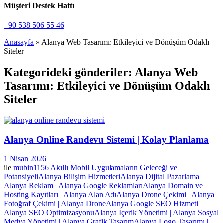
Müşteri Destek Hattı
+90 538 506 55 46
Anasayfa
»
Alanya Web Tasarımı: Etkileyici ve Dönüşüm Odaklı
Siteler
Kategorideki gönderiler: Alanya Web
Tasarımı: Etkileyici ve Dönüşüm Odaklı
Siteler
Alanya Online Randevu Sistemi | Kolay Planlama
1 Nisan 2026
ile
mubin1156
Akıllı Mobil Uygulamaların Geleceği ve
Potansiyeli
Alanya Bilişim Hizmetleri
Alanya Dijital Pazarlama |
Alanya Reklam | Alanya Google Reklamları
Alanya Domain ve
Hosting Kayıtları | Alanya Alan Adı
Alanya Drone Çekimi | Alanya
Fotoğraf Çekimi | Alanya Drone
Alanya Google SEO Hizmeti |
Alanya SEO Optimizasyonu
Alanya İçerik Yönetimi | Alanya Sosyal
Medya Yönetimi | Alanya Grafik Tasarım
Alanya Logo Tasarımı |