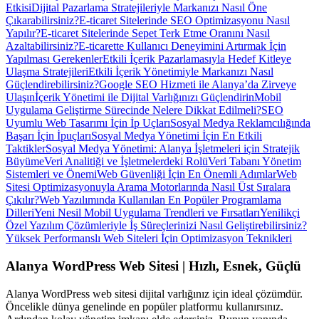
Etkisi
Dijital Pazarlama Stratejileriyle Markanızı Nasıl Öne
Çıkarabilirsiniz?
E-ticaret Sitelerinde SEO Optimizasyonu Nasıl
Yapılır?
E-ticaret Sitelerinde Sepet Terk Etme Oranını Nasıl
Azaltabilirsiniz?
E-ticarette Kullanıcı Deneyimini Artırmak İçin
Yapılması Gerekenler
Etkili İçerik Pazarlamasıyla Hedef Kitleye
Ulaşma Stratejileri
Etkili İçerik Yönetimiyle Markanızı Nasıl
Güçlendirebilirsiniz?
Google SEO Hizmeti ile Alanya’da Zirveye
Ulaşın
İçerik Yönetimi ile Dijital Varlığınızı Güçlendirin
Mobil
Uygulama Geliştirme Sürecinde Nelere Dikkat Edilmeli?
SEO
Uyumlu Web Tasarımı İçin İp Uçları
Sosyal Medya Reklamcılığında
Başarı İçin İpuçları
Sosyal Medya Yönetimi İçin En Etkili
Taktikler
Sosyal Medya Yönetimi: Alanya İşletmeleri için Stratejik
Büyüme
Veri Analitiği ve İşletmelerdeki Rolü
Veri Tabanı Yönetim
Sistemleri ve Önemi
Web Güvenliği İçin En Önemli Adımlar
Web
Sitesi Optimizasyonuyla Arama Motorlarında Nasıl Üst Sıralara
Çıkılır?
Web Yazılımında Kullanılan En Popüler Programlama
Dilleri
Yeni Nesil Mobil Uygulama Trendleri ve Fırsatları
Yenilikçi
Özel Yazılım Çözümleriyle İş Süreçlerinizi Nasıl Geliştirebilirsiniz?
Yüksek Performanslı Web Siteleri İçin Optimizasyon Teknikleri
Alanya WordPress Web Sitesi | Hızlı, Esnek, Güçlü
Alanya WordPress web sitesi dijital varlığınız için ideal çözümdür.
Öncelikle dünya genelinde en popüler platformu kullanırsınız.