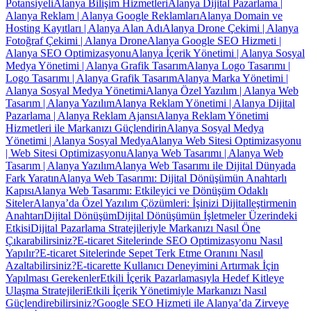
Potansiyeli
Alanya Bilişim Hizmetleri
Alanya Dijital Pazarlama |
Alanya Reklam | Alanya Google Reklamları
Alanya Domain ve
Hosting Kayıtları | Alanya Alan Adı
Alanya Drone Çekimi | Alanya
Fotoğraf Çekimi | Alanya Drone
Alanya Google SEO Hizmeti |
Alanya SEO Optimizasyonu
Alanya İçerik Yönetimi | Alanya Sosyal
Medya Yönetimi | Alanya Grafik Tasarım
Alanya Logo Tasarımı |
Logo Tasarımı | Alanya Grafik Tasarım
Alanya Marka Yönetimi |
Alanya Sosyal Medya Yönetimi
Alanya Özel Yazılım | Alanya Web
Tasarım | Alanya Yazılım
Alanya Reklam Yönetimi | Alanya Dijital
Pazarlama | Alanya Reklam Ajansı
Alanya Reklam Yönetimi
Hizmetleri ile Markanızı Güçlendirin
Alanya Sosyal Medya
Yönetimi | Alanya Sosyal Medya
Alanya Web Sitesi Optimizasyonu
| Web Sitesi Optimizasyonu
Alanya Web Tasarımı | Alanya Web
Tasarım | Alanya Yazılım
Alanya Web Tasarımı ile Dijital Dünyada
Fark Yaratın
Alanya Web Tasarımı: Dijital Dönüşümün Anahtarlı
Kapısı
Alanya Web Tasarımı: Etkileyici ve Dönüşüm Odaklı
Siteler
Alanya’da Özel Yazılım Çözümleri: İşinizi Dijitalleştirmenin
Anahtarı
Dijital Dönüşüm
Dijital Dönüşümün İşletmeler Üzerindeki
Etkisi
Dijital Pazarlama Stratejileriyle Markanızı Nasıl Öne
Çıkarabilirsiniz?
E-ticaret Sitelerinde SEO Optimizasyonu Nasıl
Yapılır?
E-ticaret Sitelerinde Sepet Terk Etme Oranını Nasıl
Azaltabilirsiniz?
E-ticarette Kullanıcı Deneyimini Artırmak İçin
Yapılması Gerekenler
Etkili İçerik Pazarlamasıyla Hedef Kitleye
Ulaşma Stratejileri
Etkili İçerik Yönetimiyle Markanızı Nasıl
Güçlendirebilirsiniz?
Google SEO Hizmeti ile Alanya’da Zirveye