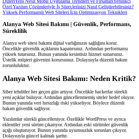
Dilleri
Yeni Nesil Mobil Uygulama Trendleri ve Fırsatları
Yenilikçi
Özel Yazılım Çözümleriyle İş Süreçlerinizi Nasıl Geliştirebilirsiniz?
Yüksek Performanslı Web Siteleri İçin Optimizasyon Teknikleri
Alanya Web Sitesi Bakımı | Güvenlik, Performans,
Süreklilik
Alanya web sitesi bakımı dijital varlığınızın sağlığını korur.
Öncelikle güvenlik açıklarını kapatırsınız. Ardından performansı
yüksek tutarsınız. Bunun yanında kesintisiz hizmet sunarsınız.
Üstelik müşteri güvenini korursunuz. Dolayısıyla düzenli bakım
zorunluluktur.
Alanya Web Sitesi Bakımı: Neden Kritik?
Siber tehditler her geçen gün artıyor. Öncelikle hackerlar sürekli
yeni açıklar buluyor. Ardından güncellenmemiş siteler hedef oluyor.
Bunun yanında veri hırsızlığı riski yükseliyor. Böylece düzenli
bakım güvenlik sağlıyor.
Yazılımlar sürekli güncelleniyor. Özellikle WordPress ve ayrıca
eklentiler yeni sürüm çıkarıyor. Ardından eski sürümler güvenlik
açığı oluşturuyor. Bunun yanında uyumsuzluk sorunları çıkıyor.
Dolayısıyla güncel kalmak şarttır.