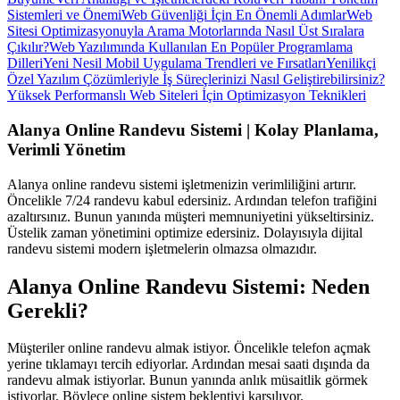
Sistemleri ve Önemi
Web Güvenliği İçin En Önemli Adımlar
Web
Sitesi Optimizasyonuyla Arama Motorlarında Nasıl Üst Sıralara
Çıkılır?
Web Yazılımında Kullanılan En Popüler Programlama
Dilleri
Yeni Nesil Mobil Uygulama Trendleri ve Fırsatları
Yenilikçi
Özel Yazılım Çözümleriyle İş Süreçlerinizi Nasıl Geliştirebilirsiniz?
Yüksek Performanslı Web Siteleri İçin Optimizasyon Teknikleri
Alanya Online Randevu Sistemi | Kolay Planlama,
Verimli Yönetim
Alanya online randevu sistemi işletmenizin verimliliğini artırır.
Öncelikle 7/24 randevu kabul edersiniz. Ardından telefon trafiğini
azaltırsınız. Bunun yanında müşteri memnuniyetini yükseltirsiniz.
Üstelik zaman yönetimini optimize edersiniz. Dolayısıyla dijital
randevu sistemi modern işletmelerin olmazsa olmazıdır.
Alanya Online Randevu Sistemi: Neden
Gerekli?
Müşteriler online randevu almak istiyor. Öncelikle telefon açmak
yerine tıklamayı tercih ediyorlar. Ardından mesai saati dışında da
randevu almak istiyorlar. Bunun yanında anlık müsaitlik görmek
istiyorlar. Böylece online sistem beklentiyi karşılıyor.