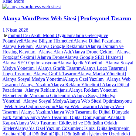
Read More
Alanya WordPress Web Sitesi | Profesyonel Tasarım
1 Nisan 2026
ile
mubin1156
Akıllı Mobil Uygulamaların Geleceği ve
Potansiyeli
Alanya Bilişim Hizmetleri
Alanya Dijital Pazarlama |
Alanya Reklam | Alanya Google Reklamları
Alanya Domain ve
Hosting Kayıtları | Alanya Alan Adı
Alanya Drone Çekimi | Alanya
Fotoğraf Çekimi | Alanya Drone
Alanya Google SEO Hizmeti |
Alanya SEO Optimizasyonu
Alanya İçerik Yönetimi | Alanya Sosyal
Medya Yönetimi | Alanya Grafik Tasarım
Alanya Logo Tasarımı |
Logo Tasarımı | Alanya Grafik Tasarım
Alanya Marka Yönetimi |
Alanya Sosyal Medya Yönetimi
Alanya Özel Yazılım | Alanya Web
Tasarım | Alanya Yazılım
Alanya Reklam Yönetimi | Alanya Dijital
Pazarlama | Alanya Reklam Ajansı
Alanya Reklam Yönetimi
Hizmetleri ile Markanızı Güçlendirin
Alanya Sosyal Medya
Yönetimi | Alanya Sosyal Medya
Alanya Web Sitesi Optimizasyonu
| Web Sitesi Optimizasyonu
Alanya Web Tasarımı | Alanya Web
Tasarım | Alanya Yazılım
Alanya Web Tasarımı ile Dijital Dünyada
Fark Yaratın
Alanya Web Tasarımı: Dijital Dönüşümün Anahtarlı
Kapısı
Alanya Web Tasarımı: Etkileyici ve Dönüşüm Odaklı
Siteler
Alanya’da Özel Yazılım Çözümleri: İşinizi Dijitalleştirmenin
Anahtarı
Dijital Dönüşüm
Dijital Dönüşümün İşletmeler Üzerindeki