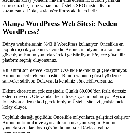
Ardından kolay yönetim imkanı elde edersiniz. Bunun yanında
sınırsız özelleştirme yaparsınız. Üstelik SEO dostu altyapı
kazanırsınız. Dolayısıyla WordPress akıllı tercihdir.
Alanya WordPress Web Sitesi: Neden
WordPress?
Dünya websitelerinin %43’ü WordPress kullanıyor. Öncelikle en
popüler içerik yönetim sistemidir. Ardından milyonlarca kullanıcı
güveniyor. Bunun yanında sürekli geliştiriliyor. Böylece güvenilir
platform seçmiş oluyorsunuz.
Kullanımı son derece kolaydır. Özellikle teknik bilgi gerektirmiyor.
Ardından içerik ekleme basittir. Bunun yanında görsel yükleme
saniyeler sürüyor. Dolayısıyla kendiniz yönetebiliyorsunuz.
Eklenti ekosistemi çok zengindir. Çünkü 60.000’den fazla ücretsiz
eklenti mevcut. Öte yandan her ihtiyaca çözüm bulunuyor. Ayrıca
fonksiyon ekleme kod gerektirmiyor. Üstelik sitenizi genişletmek
kolay oluyor.
Topluluk desteği güçlüdür. Öncelikle milyonlarca geliştirici çalışıyor.
Ardından forumlar ve ayrıca dokümantasyon zengin. Bunun
yanında sorunlara hızlı çözüm bulunuyor. Böylece yalnız