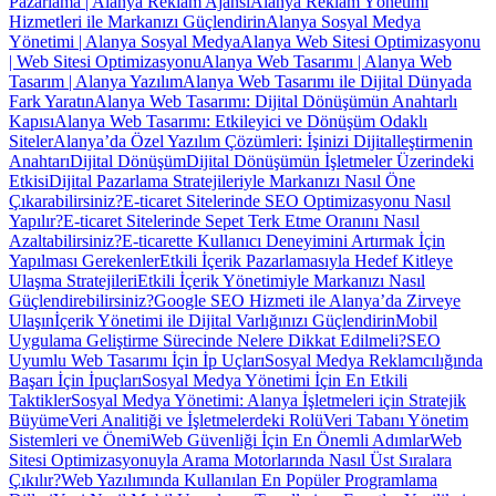
Pazarlama | Alanya Reklam Ajansı
Alanya Reklam Yönetimi
Hizmetleri ile Markanızı Güçlendirin
Alanya Sosyal Medya
Yönetimi | Alanya Sosyal Medya
Alanya Web Sitesi Optimizasyonu
| Web Sitesi Optimizasyonu
Alanya Web Tasarımı | Alanya Web
Tasarım | Alanya Yazılım
Alanya Web Tasarımı ile Dijital Dünyada
Fark Yaratın
Alanya Web Tasarımı: Dijital Dönüşümün Anahtarlı
Kapısı
Alanya Web Tasarımı: Etkileyici ve Dönüşüm Odaklı
Siteler
Alanya’da Özel Yazılım Çözümleri: İşinizi Dijitalleştirmenin
Anahtarı
Dijital Dönüşüm
Dijital Dönüşümün İşletmeler Üzerindeki
Etkisi
Dijital Pazarlama Stratejileriyle Markanızı Nasıl Öne
Çıkarabilirsiniz?
E-ticaret Sitelerinde SEO Optimizasyonu Nasıl
Yapılır?
E-ticaret Sitelerinde Sepet Terk Etme Oranını Nasıl
Azaltabilirsiniz?
E-ticarette Kullanıcı Deneyimini Artırmak İçin
Yapılması Gerekenler
Etkili İçerik Pazarlamasıyla Hedef Kitleye
Ulaşma Stratejileri
Etkili İçerik Yönetimiyle Markanızı Nasıl
Güçlendirebilirsiniz?
Google SEO Hizmeti ile Alanya’da Zirveye
Ulaşın
İçerik Yönetimi ile Dijital Varlığınızı Güçlendirin
Mobil
Uygulama Geliştirme Sürecinde Nelere Dikkat Edilmeli?
SEO
Uyumlu Web Tasarımı İçin İp Uçları
Sosyal Medya Reklamcılığında
Başarı İçin İpuçları
Sosyal Medya Yönetimi İçin En Etkili
Taktikler
Sosyal Medya Yönetimi: Alanya İşletmeleri için Stratejik
Büyüme
Veri Analitiği ve İşletmelerdeki Rolü
Veri Tabanı Yönetim
Sistemleri ve Önemi
Web Güvenliği İçin En Önemli Adımlar
Web
Sitesi Optimizasyonuyla Arama Motorlarında Nasıl Üst Sıralara
Çıkılır?
Web Yazılımında Kullanılan En Popüler Programlama