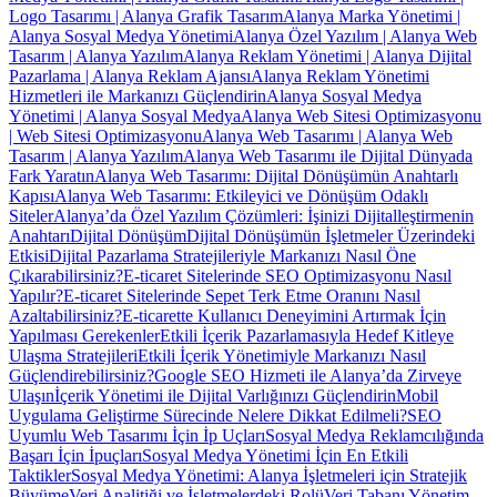
Logo Tasarımı | Alanya Grafik Tasarım
Alanya Marka Yönetimi |
Alanya Sosyal Medya Yönetimi
Alanya Özel Yazılım | Alanya Web
Tasarım | Alanya Yazılım
Alanya Reklam Yönetimi | Alanya Dijital
Pazarlama | Alanya Reklam Ajansı
Alanya Reklam Yönetimi
Hizmetleri ile Markanızı Güçlendirin
Alanya Sosyal Medya
Yönetimi | Alanya Sosyal Medya
Alanya Web Sitesi Optimizasyonu
| Web Sitesi Optimizasyonu
Alanya Web Tasarımı | Alanya Web
Tasarım | Alanya Yazılım
Alanya Web Tasarımı ile Dijital Dünyada
Fark Yaratın
Alanya Web Tasarımı: Dijital Dönüşümün Anahtarlı
Kapısı
Alanya Web Tasarımı: Etkileyici ve Dönüşüm Odaklı
Siteler
Alanya’da Özel Yazılım Çözümleri: İşinizi Dijitalleştirmenin
Anahtarı
Dijital Dönüşüm
Dijital Dönüşümün İşletmeler Üzerindeki
Etkisi
Dijital Pazarlama Stratejileriyle Markanızı Nasıl Öne
Çıkarabilirsiniz?
E-ticaret Sitelerinde SEO Optimizasyonu Nasıl
Yapılır?
E-ticaret Sitelerinde Sepet Terk Etme Oranını Nasıl
Azaltabilirsiniz?
E-ticarette Kullanıcı Deneyimini Artırmak İçin
Yapılması Gerekenler
Etkili İçerik Pazarlamasıyla Hedef Kitleye
Ulaşma Stratejileri
Etkili İçerik Yönetimiyle Markanızı Nasıl
Güçlendirebilirsiniz?
Google SEO Hizmeti ile Alanya’da Zirveye
Ulaşın
İçerik Yönetimi ile Dijital Varlığınızı Güçlendirin
Mobil
Uygulama Geliştirme Sürecinde Nelere Dikkat Edilmeli?
SEO
Uyumlu Web Tasarımı İçin İp Uçları
Sosyal Medya Reklamcılığında
Başarı İçin İpuçları
Sosyal Medya Yönetimi İçin En Etkili
Taktikler
Sosyal Medya Yönetimi: Alanya İşletmeleri için Stratejik
Büyüme
Veri Analitiği ve İşletmelerdeki Rolü
Veri Tabanı Yönetim