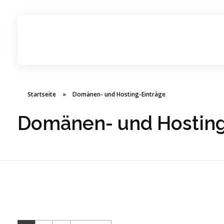
Alanya-Software | Alanya Webdesign | Alanya IT-Dienste
Alanya-Software | Alanya Webdesign | Alanya IT-Dienste
Startseite
»
Domänen- und Hosting-Einträge
Domänen- und Hosting