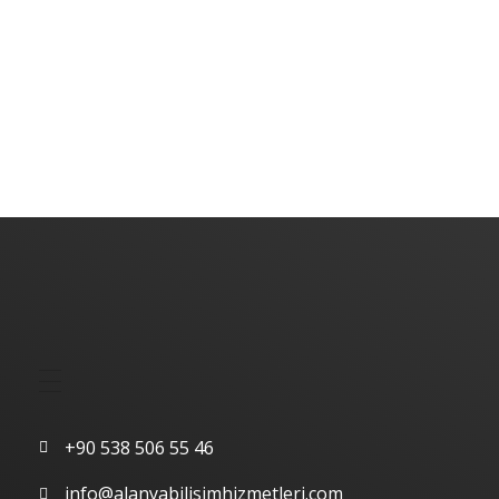
Alanya Yazılım | Alanya Web Tasarım | Alanya Bilişim Hizmetleri
Alanya Yazılım | Alanya Web Tasarım | Alanya Bilişim Hizmetleri
Hızlı Menü
İletişim
+90 538 506 55 46
info@alanyabilisimhizmetleri.com