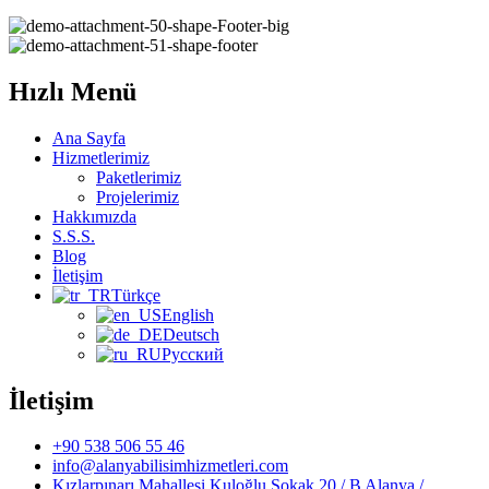
Hızlı Menü
Ana Sayfa
Hizmetlerimiz
Paketlerimiz
Projelerimiz
Hakkımızda
S.S.S.
Blog
İletişim
Türkçe
English
Deutsch
Русский
İletişim
+90 538 506 55 46
info@alanyabilisimhizmetleri.com
Kızlarpınarı Mahallesi Kuloğlu Sokak 20 / B Alanya /