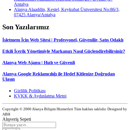
Antalya
Alanya Alaaddin, Kestel, Keykubat Üniversitesi No:86/3,
07425 Alanya/Antalya
Son Yazılarımız
İşletmem İçin Web Sitesi | Profesyonel, Güvenilir, Satış Odaklı
Etkili İçerik Yönetimiyle Markanızı Nasıl Güçlendirebilirsiniz?
Alanya Web Ajansı | Hızlı ve Güvenli
Alanya Google Reklamcılığı ile Hedef Kitlenize Doğrudan
Ulaşın
Gizlilik Politikası
KVKK & Aydınlatma Metni
Copyright © 2000 Alanya Bilişim Hizmetleri Tüm hakları saklıdır. Designed by
ABH
Alışveriş Sepeti