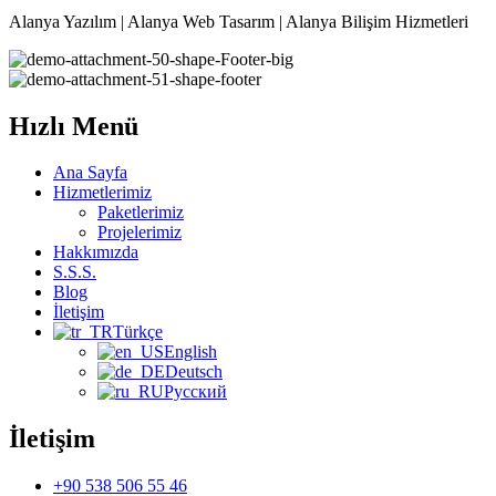
Alanya Yazılım | Alanya Web Tasarım | Alanya Bilişim Hizmetleri
Hızlı Menü
Ana Sayfa
Hizmetlerimiz
Paketlerimiz
Projelerimiz
Hakkımızda
S.S.S.
Blog
İletişim
Türkçe
English
Deutsch
Русский
İletişim
+90 538 506 55 46