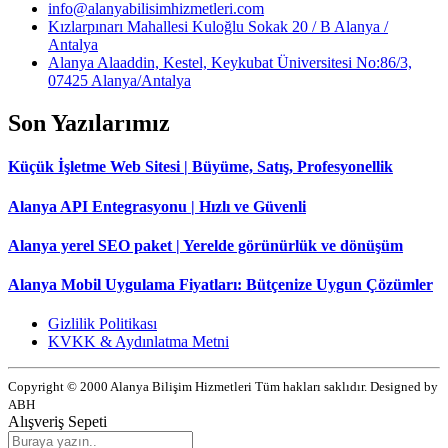
info@alanyabilisimhizmetleri.com
Kızlarpınarı Mahallesi Kuloğlu Sokak 20 / B Alanya /
Antalya
Alanya Alaaddin, Kestel, Keykubat Üniversitesi No:86/3,
07425 Alanya/Antalya
Son Yazılarımız
Küçük İşletme Web Sitesi | Büyüme, Satış, Profesyonellik
Alanya API Entegrasyonu | Hızlı ve Güvenli
Alanya yerel SEO paket | Yerelde görünürlük ve dönüşüm
Alanya Mobil Uygulama Fiyatları: Bütçenize Uygun Çözümler
Gizlilik Politikası
KVKK & Aydınlatma Metni
Copyright © 2000 Alanya Bilişim Hizmetleri Tüm hakları saklıdır. Designed by
ABH
Alışveriş Sepeti