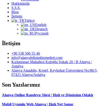
Hakkımızda
S.S.S.
Blog
İletişim
Türkçe
English
Deutsch
Русский
İletişim
+90 538 506 55 46
info@alanyabilisimhizmetleri.com
Kızlarpınarı Mahallesi Kuloğlu Sokak 20 / B Alanya /
Antalya
Alanya Alaaddin, Kestel, Keykubat Üniversitesi No:86/3,
07425 Alanya/Antalya
Son Yazılarımız
Alanya Online Randevu Sitesi | Hızlı ve Dönüşüm Odaklı
Mobil Uyumlu Web Alanya | Hızlı Net Sonuç