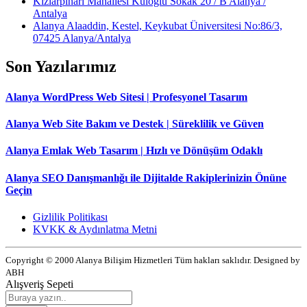
Kızlarpınarı Mahallesi Kuloğlu Sokak 20 / B Alanya /
Antalya
Alanya Alaaddin, Kestel, Keykubat Üniversitesi No:86/3,
07425 Alanya/Antalya
Son Yazılarımız
Alanya WordPress Web Sitesi | Profesyonel Tasarım
Alanya Web Site Bakım ve Destek | Süreklilik ve Güven
Alanya Emlak Web Tasarım | Hızlı ve Dönüşüm Odaklı
Alanya SEO Danışmanlığı ile Dijitalde Rakiplerinizin Önüne
Geçin
Gizlilik Politikası
KVKK & Aydınlatma Metni
Copyright © 2000 Alanya Bilişim Hizmetleri Tüm hakları saklıdır. Designed by
ABH
Alışveriş Sepeti