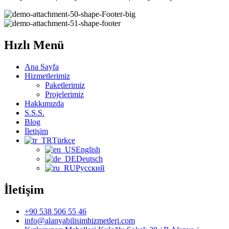
Hızlı Menü
Ana Sayfa
Hizmetlerimiz
Paketlerimiz
Projelerimiz
Hakkımızda
S.S.S.
Blog
İletişim
Türkçe
English
Deutsch
Русский
İletişim
+90 538 506 55 46
info@alanyabilisimhizmetleri.com