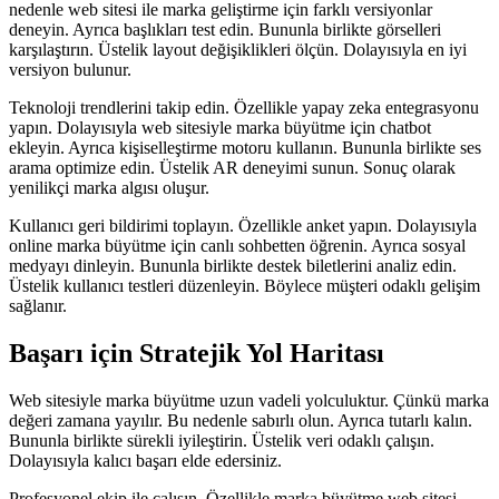
nedenle web sitesi ile marka geliştirme için farklı versiyonlar
deneyin. Ayrıca başlıkları test edin. Bununla birlikte görselleri
karşılaştırın. Üstelik layout değişiklikleri ölçün. Dolayısıyla en iyi
versiyon bulunur.
Teknoloji trendlerini takip edin. Özellikle yapay zeka entegrasyonu
yapın. Dolayısıyla web sitesiyle marka büyütme için chatbot
ekleyin. Ayrıca kişiselleştirme motoru kullanın. Bununla birlikte ses
arama optimize edin. Üstelik AR deneyimi sunun. Sonuç olarak
yenilikçi marka algısı oluşur.
Kullanıcı geri bildirimi toplayın. Özellikle anket yapın. Dolayısıyla
online marka büyütme için canlı sohbetten öğrenin. Ayrıca sosyal
medyayı dinleyin. Bununla birlikte destek biletlerini analiz edin.
Üstelik kullanıcı testleri düzenleyin. Böylece müşteri odaklı gelişim
sağlanır.
Başarı için Stratejik Yol Haritası
Web sitesiyle marka büyütme uzun vadeli yolculuktur. Çünkü marka
değeri zamana yayılır. Bu nedenle sabırlı olun. Ayrıca tutarlı kalın.
Bununla birlikte sürekli iyileştirin. Üstelik veri odaklı çalışın.
Dolayısıyla kalıcı başarı elde edersiniz.
Profesyonel ekip ile çalışın. Özellikle marka büyütme web sitesi