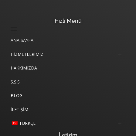
Hızlı Menü
ANA SAYFA
HIZMETLERIMIZ
Paketlerimiz
HAKKIMIZDA
Projelerimiz
S.S.S.
BLOG
İLETIŞIM
TÜRKÇE
İletişim