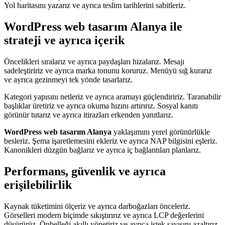
Yol haritasını yazarız ve ayrıca teslim tarihlerini sabitleriz.
WordPress web tasarım Alanya ile
strateji ve ayrıca içerik
Öncelikleri sıralarız ve ayrıca paydaşları hizalarız. Mesajı
sadeleştiririz ve ayrıca marka tonunu koruruz. Menüyü sığ kurarız
ve ayrıca gezinmeyi tek yönde tasarlarız.
Kategori yapısını netleriz ve ayrıca aramayı güçlendiririz. Taranabilir
başlıklar üretiriz ve ayrıca okuma hızını artırırız. Sosyal kanıtı
görünür tutarız ve ayrıca itirazları erkenden yanıtlarız.
WordPress web tasarım Alanya
yaklaşımını yerel görünürlükle
besleriz. Şema işaretlemesini ekleriz ve ayrıca NAP bilgisini eşleriz.
Kanonikleri düzgün bağlarız ve ayrıca iç bağlantıları planlarız.
Performans, güvenlik ve ayrıca
erişilebilirlik
Kaynak tüketimini ölçeriz ve ayrıca darboğazları önceleriz.
Görselleri modern biçimde sıkıştırırız ve ayrıca LCP değerlerini
düşürürüz. Önbelleği akıllı yönetiriz ve ayrıca istek sayısını azaltırız.