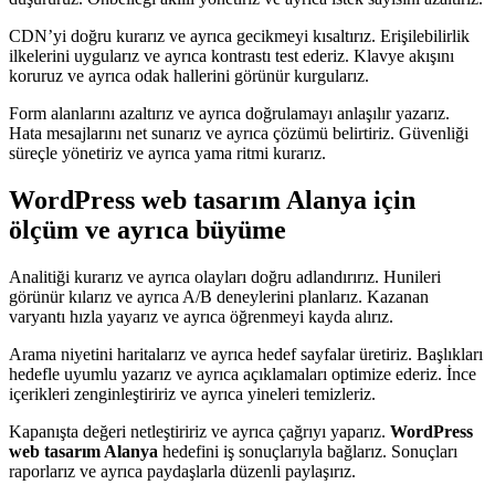
CDN’yi doğru kurarız ve ayrıca gecikmeyi kısaltırız. Erişilebilirlik
ilkelerini uygularız ve ayrıca kontrastı test ederiz. Klavye akışını
koruruz ve ayrıca odak hallerini görünür kurgularız.
Form alanlarını azaltırız ve ayrıca doğrulamayı anlaşılır yazarız.
Hata mesajlarını net sunarız ve ayrıca çözümü belirtiriz. Güvenliği
süreçle yönetiriz ve ayrıca yama ritmi kurarız.
WordPress web tasarım Alanya için
ölçüm ve ayrıca büyüme
Analitiği kurarız ve ayrıca olayları doğru adlandırırız. Hunileri
görünür kılarız ve ayrıca A/B deneylerini planlarız. Kazanan
varyantı hızla yayarız ve ayrıca öğrenmeyi kayda alırız.
Arama niyetini haritalarız ve ayrıca hedef sayfalar üretiriz. Başlıkları
hedefle uyumlu yazarız ve ayrıca açıklamaları optimize ederiz. İnce
içerikleri zenginleştiririz ve ayrıca yineleri temizleriz.
Kapanışta değeri netleştiririz ve ayrıca çağrıyı yaparız.
WordPress
web tasarım Alanya
hedefini iş sonuçlarıyla bağlarız. Sonuçları
raporlarız ve ayrıca paydaşlarla düzenli paylaşırız.