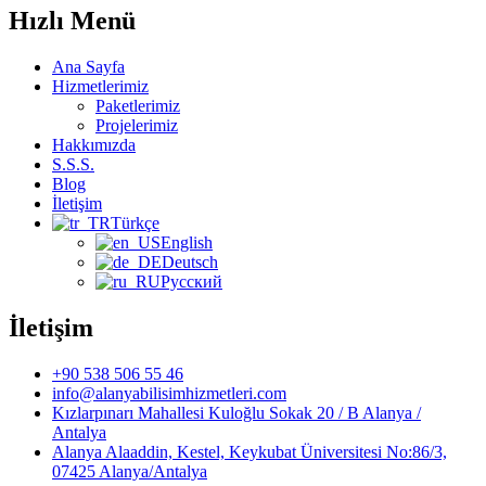
Hızlı Menü
Ana Sayfa
Hizmetlerimiz
Paketlerimiz
Projelerimiz
Hakkımızda
S.S.S.
Blog
İletişim
Türkçe
English
Deutsch
Русский
İletişim
+90 538 506 55 46
info@alanyabilisimhizmetleri.com
Kızlarpınarı Mahallesi Kuloğlu Sokak 20 / B Alanya /
Antalya
Alanya Alaaddin, Kestel, Keykubat Üniversitesi No:86/3,
07425 Alanya/Antalya