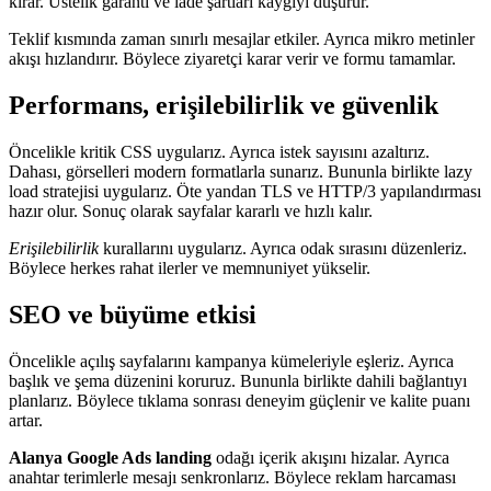
kırar. Üstelik garanti ve iade şartları kaygıyı düşürür.
Teklif kısmında zaman sınırlı mesajlar etkiler. Ayrıca mikro metinler
akışı hızlandırır. Böylece ziyaretçi karar verir ve formu tamamlar.
Performans, erişilebilirlik ve güvenlik
Öncelikle kritik CSS uygularız. Ayrıca istek sayısını azaltırız.
Dahası, görselleri modern formatlarla sunarız. Bununla birlikte lazy
load stratejisi uygularız. Öte yandan TLS ve HTTP/3 yapılandırması
hazır olur. Sonuç olarak sayfalar kararlı ve hızlı kalır.
Erişilebilirlik
kurallarını uygularız. Ayrıca odak sırasını düzenleriz.
Böylece herkes rahat ilerler ve memnuniyet yükselir.
SEO ve büyüme etkisi
Öncelikle açılış sayfalarını kampanya kümeleriyle eşleriz. Ayrıca
başlık ve şema düzenini koruruz. Bununla birlikte dahili bağlantıyı
planlarız. Böylece tıklama sonrası deneyim güçlenir ve kalite puanı
artar.
Alanya Google Ads landing
odağı içerik akışını hizalar. Ayrıca
anahtar terimlerle mesajı senkronlarız. Böylece reklam harcaması