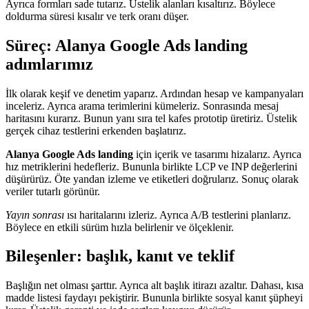
Ayrıca formları sade tutarız. Üstelik alanları kısaltırız. Böylece
doldurma süresi kısalır ve terk oranı düşer.
Süreç:
Alanya Google Ads landing
adımlarımız
İlk olarak keşif ve denetim yaparız. Ardından hesap ve kampanyaları
inceleriz. Ayrıca arama terimlerini kümeleriz. Sonrasında mesaj
haritasını kurarız. Bunun yanı sıra tel kafes prototip üretiriz. Üstelik
gerçek cihaz testlerini erkenden başlatırız.
Alanya Google Ads landing
için içerik ve tasarımı hizalarız. Ayrıca
hız metriklerini hedefleriz. Bununla birlikte LCP ve INP değerlerini
düşürürüz. Öte yandan izleme ve etiketleri doğrularız. Sonuç olarak
veriler tutarlı görünür.
Yayın sonrası
ısı haritalarını izleriz. Ayrıca A/B testlerini planlarız.
Böylece en etkili sürüm hızla belirlenir ve ölçeklenir.
Bileşenler: başlık, kanıt ve teklif
Başlığın net olması şarttır. Ayrıca alt başlık itirazı azaltır. Dahası, kısa
madde listesi faydayı pekiştirir. Bununla birlikte sosyal kanıt şüpheyi