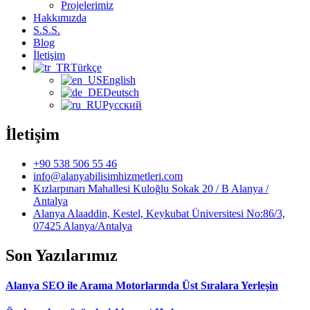
Projelerimiz
Hakkımızda
S.S.S.
Blog
İletişim
Türkçe
English
Deutsch
Русский
İletişim
+90 538 506 55 46
info@alanyabilisimhizmetleri.com
Kızlarpınarı Mahallesi Kuloğlu Sokak 20 / B Alanya /
Antalya
Alanya Alaaddin, Kestel, Keykubat Üniversitesi No:86/3,
07425 Alanya/Antalya
Son Yazılarımız
Alanya SEO ile Arama Motorlarında Üst Sıralara Yerleşin