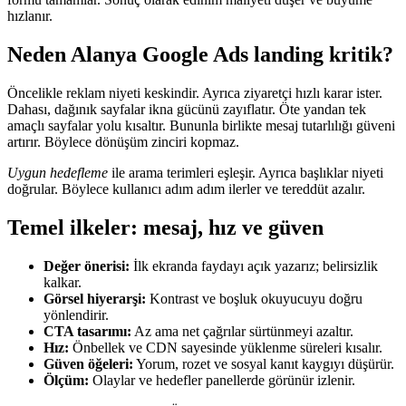
hızlanır.
Neden
Alanya Google Ads landing
kritik?
Öncelikle reklam niyeti keskindir. Ayrıca ziyaretçi hızlı karar ister.
Dahası, dağınık sayfalar ikna gücünü zayıflatır. Öte yandan tek
amaçlı sayfalar yolu kısaltır. Bununla birlikte mesaj tutarlılığı güveni
artırır. Böylece dönüşüm zinciri kopmaz.
Uygun hedefleme
ile arama terimleri eşleşir. Ayrıca başlıklar niyeti
doğrular. Böylece kullanıcı adım adım ilerler ve tereddüt azalır.
Temel ilkeler: mesaj, hız ve güven
Değer önerisi:
İlk ekranda faydayı açık yazarız; belirsizlik
kalkar.
Görsel hiyerarşi:
Kontrast ve boşluk okuyucuyu doğru
yönlendirir.
CTA tasarımı:
Az ama net çağrılar sürtünmeyi azaltır.
Hız:
Önbellek ve CDN sayesinde yüklenme süreleri kısalır.
Güven öğeleri:
Yorum, rozet ve sosyal kanıt kaygıyı düşürür.
Ölçüm:
Olaylar ve hedefler panellerde görünür izlenir.