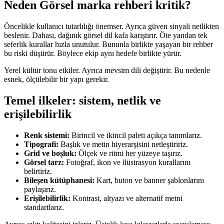
Neden
Görsel marka rehberi
kritik?
Öncelikle kullanıcı tutarlılığı önemser. Ayrıca güven sinyali netlikten
beslenir. Dahası, dağınık görsel dil kafa karıştırır. Öte yandan tek
seferlik kurallar hızla unutulur. Bununla birlikte yaşayan bir rehber
bu riski düşürür. Böylece ekip aynı hedefe birlikte yürür.
Yerel kültür tonu etkiler. Ayrıca mevsim dili değiştirir. Bu nedenle
esnek, ölçülebilir bir yapı gerekir.
Temel ilkeler: sistem, netlik ve
erişilebilirlik
Renk sistemi:
Birincil ve ikincil paleti açıkça tanımlarız.
Tipografi:
Başlık ve metin hiyerarşisini netleştiririz.
Grid ve boşluk:
Ölçek ve ritmi her yüzeye taşırız.
Görsel tarz:
Fotoğraf, ikon ve ilüstrasyon kurallarını
belirtiriz.
Bileşen kütüphanesi:
Kart, buton ve banner şablonlarını
paylaşırız.
Erişilebilirlik:
Kontrast, altyazı ve alternatif metni
standartlarız.