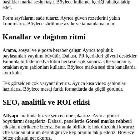
başlıklar marka sesini taşır. Böylece kullanıcı içeriği rahatça takip
eder.
Form sayfalarını sade tutarız. Ayrıca güven rozetlerini yakın
konumlarız. Böylece sürtünme azalır ve tamamlama artar.
Kanallar ve dağıtım ritmi
Arama, sosyal ve e-posta beraber çalışır. Ayrıca topluluk
paylaşımları yayılımı büyütür. Dahası, PR içerikleri güveni destekler.
Bununla birlikte medya kitini herkese açık sunarız. Öte yandan iş
ortakları aynı şablonları kullanır. Böylece marka sesi tüm kanallarda
aynı kalır.
Tek görselden çok varyant üretiriz. Ayrıca kısa video şablonları
hazırlarız. Böylece mesaj farklı formatlarda da güçlü görünür.
SEO, analitik ve ROI etkisi
Altyapı
tarafında hız ve şemayı öne çıkarırız. Ayrıca görsel
boyutlarını dengeleriz. Dahası, panellerde
Görsel marka rehberi
etkisini metriklerle izleriz. Bununla birlikte iç link düzenini koruruz.
Öte yandan oturum derinliğini ve kep oranını takip ederiz. Böylece
bütçe etkisini net okuruz.