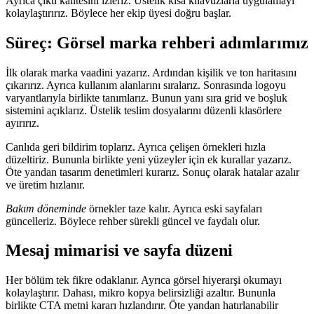
Ayrıca çıktı kalitesini izleriz. Üstelik kısa kılavuzlarla uygulamayı
kolaylaştırırız. Böylece her ekip üyesi doğru başlar.
Süreç:
Görsel marka rehberi
adımlarımız
İlk olarak marka vaadini yazarız. Ardından kişilik ve ton haritasını
çıkarırız. Ayrıca kullanım alanlarını sıralarız. Sonrasında logoyu
varyantlarıyla birlikte tanımlarız. Bunun yanı sıra grid ve boşluk
sistemini açıklarız. Üstelik teslim dosyalarını düzenli klasörlere
ayırırız.
Canlıda geri bildirim toplarız. Ayrıca çelişen örnekleri hızla
düzeltiriz. Bununla birlikte yeni yüzeyler için ek kurallar yazarız.
Öte yandan tasarım denetimleri kurarız. Sonuç olarak hatalar azalır
ve üretim hızlanır.
Bakım döneminde
örnekler taze kalır. Ayrıca eski sayfaları
güncelleriz. Böylece rehber sürekli güncel ve faydalı olur.
Mesaj mimarisi ve sayfa düzeni
Her bölüm tek fikre odaklanır. Ayrıca görsel hiyerarşi okumayı
kolaylaştırır. Dahası, mikro kopya belirsizliği azaltır. Bununla
birlikte CTA metni kararı hızlandırır. Öte yandan hatırlanabilir