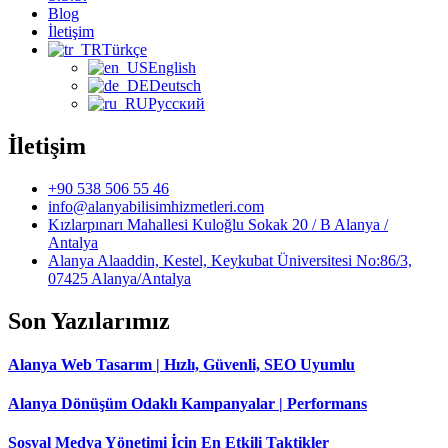
Blog
İletişim
Türkçe
English
Deutsch
Русский
İletişim
+90 538 506 55 46
info@alanyabilisimhizmetleri.com
Kızlarpınarı Mahallesi Kuloğlu Sokak 20 / B Alanya /
Antalya
Alanya Alaaddin, Kestel, Keykubat Üniversitesi No:86/3,
07425 Alanya/Antalya
Son Yazılarımız
Alanya Web Tasarım | Hızlı, Güvenli, SEO Uyumlu
Alanya Dönüşüm Odaklı Kampanyalar | Performans
Sosyal Medya Yönetimi İçin En Etkili Taktikler