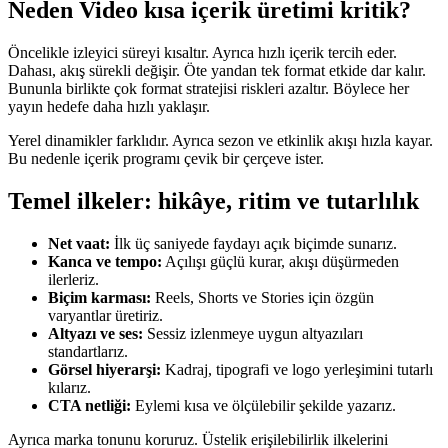
Neden
Video kısa içerik üretimi
kritik?
Öncelikle izleyici süreyi kısaltır. Ayrıca hızlı içerik tercih eder.
Dahası, akış sürekli değişir. Öte yandan tek format etkide dar kalır.
Bununla birlikte çok format stratejisi riskleri azaltır. Böylece her
yayın hedefe daha hızlı yaklaşır.
Yerel dinamikler farklıdır. Ayrıca sezon ve etkinlik akışı hızla kayar.
Bu nedenle içerik programı çevik bir çerçeve ister.
Temel ilkeler: hikâye, ritim ve tutarlılık
Net vaat:
İlk üç saniyede faydayı açık biçimde sunarız.
Kanca ve tempo:
Açılışı güçlü kurar, akışı düşürmeden
ilerleriz.
Biçim karması:
Reels, Shorts ve Stories için özgün
varyantlar üretiriz.
Altyazı ve ses:
Sessiz izlenmeye uygun altyazıları
standartlarız.
Görsel hiyerarşi:
Kadraj, tipografi ve logo yerleşimini tutarlı
kılarız.
CTA netliği:
Eylemi kısa ve ölçülebilir şekilde yazarız.
Ayrıca marka tonunu koruruz. Üstelik erişilebilirlik ilkelerini