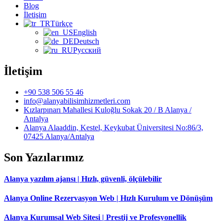
Blog
İletişim
Türkçe
English
Deutsch
Русский
İletişim
+90 538 506 55 46
info@alanyabilisimhizmetleri.com
Kızlarpınarı Mahallesi Kuloğlu Sokak 20 / B Alanya /
Antalya
Alanya Alaaddin, Kestel, Keykubat Üniversitesi No:86/3,
07425 Alanya/Antalya
Son Yazılarımız
Alanya yazılım ajansı | Hızlı, güvenli, ölçülebilir
Alanya Online Rezervasyon Web | Hızlı Kurulum ve Dönüşüm
Alanya Kurumsal Web Sitesi | Prestij ve Profesyonellik