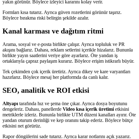
yakın görünür. Böylece izleyici kararını kolay verir.
Formları kısa tutarız. Ayrıca güven rozetlerini görünür taşırız.
Böylece bırakma riski belirgin şekilde azalır.
Kanal karması ve dağıtım ritmi
Arama, sosyal ve e-posta birlikte çalışır. Ayrıca topluluk ve PR
akışını bağlarız. Dahası, reklam setlerini içerikle hizalarız. Bununla
birlikte yayın saatlerini veriye göre ayarlarız. Öte yandan iş
ortaklarıyla çapraz paylaşım kurarız. Böylece erişim istikrarlı büyür.
Tek çekimden çok içerik üretiriz. Ayrıca dikey ve kare varyantları
hazırlarız. Böylece mesaj her platformda da canlı kalır.
SEO, analitik ve ROI etkisi
Altyapı
tarafında hız ve şema öne çıkar. Ayrıca dosya boyutunu
dengeleriz. Dahası, panellerde
Video kısa içerik üretimi
etkisini
metriklerle izleriz. Bununla birlikte UTM düzeni kanalları ayırır. Öte
yandan oturum derinliği ve kep oranını takip ederiz. Böylece bütçe
etkisini net görürüz.
Rapor döngülerini sade tutarız. Ayrıca karar notlarını açık yazarız.