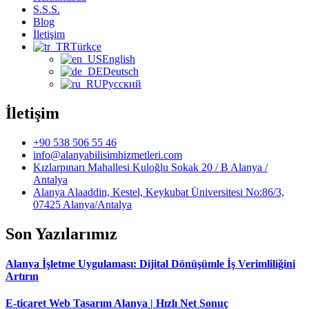
S.S.S.
Blog
İletişim
Türkçe
English
Deutsch
Русский
İletişim
+90 538 506 55 46
info@alanyabilisimhizmetleri.com
Kızlarpınarı Mahallesi Kuloğlu Sokak 20 / B Alanya /
Antalya
Alanya Alaaddin, Kestel, Keykubat Üniversitesi No:86/3,
07425 Alanya/Antalya
Son Yazılarımız
Alanya İşletme Uygulaması: Dijital Dönüşümle İş Verimliliğini
Artırın
E-ticaret Web Tasarım Alanya | Hızlı Net Sonuç