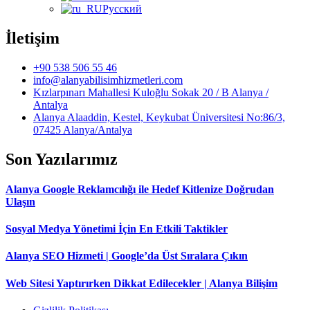
Русский
İletişim
+90 538 506 55 46
info@alanyabilisimhizmetleri.com
Kızlarpınarı Mahallesi Kuloğlu Sokak 20 / B Alanya /
Antalya
Alanya Alaaddin, Kestel, Keykubat Üniversitesi No:86/3,
07425 Alanya/Antalya
Son Yazılarımız
Alanya Google Reklamcılığı ile Hedef Kitlenize Doğrudan
Ulaşın
Sosyal Medya Yönetimi İçin En Etkili Taktikler
Alanya SEO Hizmeti | Google’da Üst Sıralara Çıkın
Web Sitesi Yaptırırken Dikkat Edilecekler | Alanya Bilişim