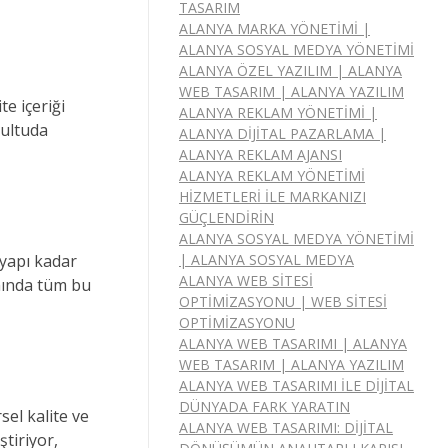
TASARIM
ALANYA MARKA YÖNETIMI |
ALANYA SOSYAL MEDYA YÖNETIMI
ALANYA ÖZEL YAZILIM | ALANYA
WEB TASARIM | ALANYA YAZILIM
e içeriği
ALANYA REKLAM YÖNETIMI |
rultuda
ALANYA DIJITAL PAZARLAMA |
ALANYA REKLAM AJANSI
ALANYA REKLAM YÖNETIMI
HIZMETLERI ILE MARKANIZI
GÜÇLENDIRIN
ALANYA SOSYAL MEDYA YÖNETIMI
ltyapı kadar
| ALANYA SOSYAL MEDYA
ALANYA WEB SITESI
ında tüm bu
OPTIMIZASYONU | WEB SITESI
OPTIMIZASYONU
ALANYA WEB TASARIMI | ALANYA
WEB TASARIM | ALANYA YAZILIM
ALANYA WEB TASARIMI ILE DIJITAL
DÜNYADA FARK YARATIN
sel kalite ve
ALANYA WEB TASARIMI: DIJITAL
ştiriyor,