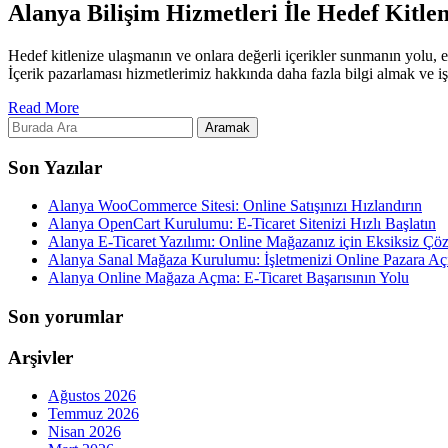
Alanya Bilişim Hizmetleri İle Hedef Kitlen
Hedef kitlenize ulaşmanın ve onlara değerli içerikler sunmanın yolu, et
İçerik pazarlaması hizmetlerimiz hakkında daha fazla bilgi almak ve i
Read More
Son Yazılar
Alanya WooCommerce Sitesi: Online Satışınızı Hızlandırın
Alanya OpenCart Kurulumu: E-Ticaret Sitenizi Hızlı Başlatın
Alanya E-Ticaret Yazılımı: Online Mağazanız için Eksiksiz Ç
Alanya Sanal Mağaza Kurulumu: İşletmenizi Online Pazara Aç
Alanya Online Mağaza Açma: E-Ticaret Başarısının Yolu
Son yorumlar
Arşivler
Ağustos 2026
Temmuz 2026
Nisan 2026