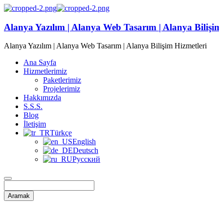
Alanya Yazılım | Alanya Web Tasarım | Alanya Bilişi
Alanya Yazılım | Alanya Web Tasarım | Alanya Bilişim Hizmetleri
Ana Sayfa
Hizmetlerimiz
Paketlerimiz
Projelerimiz
Hakkımızda
S.S.S.
Blog
İletişim
Türkçe
English
Deutsch
Русский